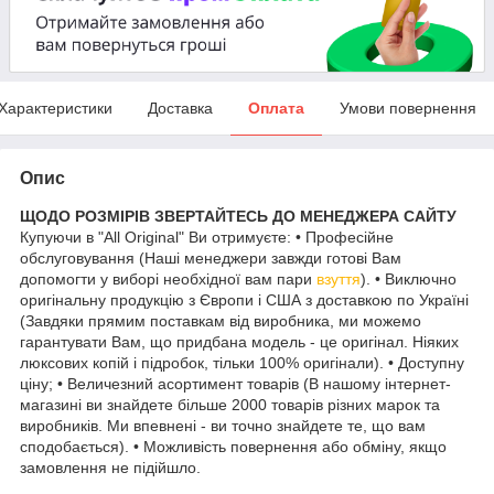
Характеристики
Доставка
Оплата
Умови повернення
Опис
ЩОДО РОЗМІРІВ ЗВЕРТАЙТЕСЬ ДО МЕНЕДЖЕРА САЙТУ
Купуючи в "All Original" Ви отримуєте: • Професійне
обслуговування (Наші менеджери завжди готові Вам
допомогти у виборі необхідної вам пари
взуття
). • Виключно
оригінальну продукцію з Європи і США з доставкою по Україні
(Завдяки прямим поставкам від виробника, ми можемо
гарантувати Вам, що придбана модель - це оригінал. Ніяких
люксових копій і підробок, тільки 100% оригінали). • Доступну
ціну; • Величезний асортимент товарів (В нашому інтернет-
магазині ви знайдете більше 2000 товарів різних марок та
виробників. Ми впевнені - ви точно знайдете те, що вам
сподобається). • Можливість повернення або обміну, якщо
замовлення не підійшло.