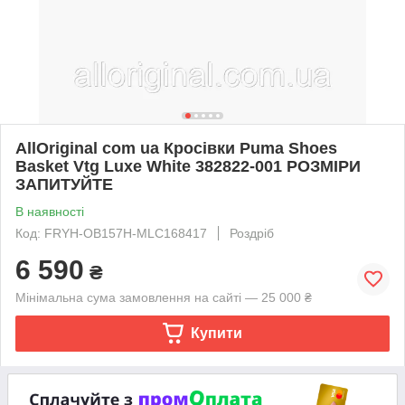
AllOriginal com ua Кросівки Puma Shoes
Basket Vtg Luxe White 382822-001 РОЗМІРИ
ЗАПИТУЙТЕ
В наявності
Код: FRYH-OB157H-MLC168417
Роздріб
6 590
₴
Мінімальна сума замовлення на сайті — 25 000 ₴
Купити