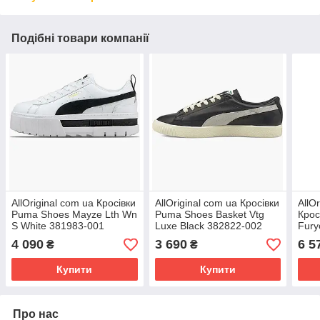
Подібні товари компанії
AllOriginal com ua Кросівки
AllOriginal com ua Кросівки
AllO
Puma Shoes Mayze Lth Wn
Puma Shoes Basket Vtg
Крос
S White 381983-001
Luxe Black 382822-002
Fur
РОЗМІРИ ЗАПИТУЙТЕ
РОЗМІРИ ЗАПИТУЙТЕ
001 
4 090
3 690
6 5
₴
₴
ЗАП
Купити
Купити
Про нас