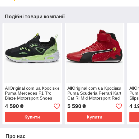
Подібні товари компанії
AllOriginal com ua Кросівки
AllOriginal com ua Кросівки
AllO
Puma Mercedes F1 Trc
Puma Scuderia Ferrari Kart
Puma
Blaze Motorsport Shoes
Cat Rl Mid Motorsport Red
Slip
Black 307134-04 РОЗМІРИ
307512-06 РОЗМІРИ
Shoe
4 590
5 590
4 1
₴
₴
ЗАПИТУЙТЕ
ЗАПИТУЙТЕ
РОЗ
Купити
Купити
Про нас