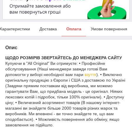
Характеристики
Доставка
Оплата
Умови повернення
Опис
ЩОДО РОЗМІРІВ ЗВЕРТАЙТЕСЬ ДО МЕНЕДЖЕРА САЙТУ
Купуючи в "All Original" Ви отримуєте: • Професійне
обслуговування (Наші менеджери завжди готові Вам
допомогти у виборі необхідної вам пари
взуття
). • Виключно
оригінальну продукцію з Європи і США з доставкою по Україні
(Завдяки прямим поставкам від виробника, ми можемо
гарантувати Вам, що придбана модель - це оригінал. Ніяких
люксових копій і підробок, тільки 100% оригінали). • Доступну
ціну; • Величезний асортимент товарів (В нашому інтернет-
магазині ви знайдете більше 2000 товарів різних марок та
виробників. Ми впевнені - ви точно знайдете те, що вам
сподобається). • Можливість повернення або обміну, якщо
замовлення не підійшло.