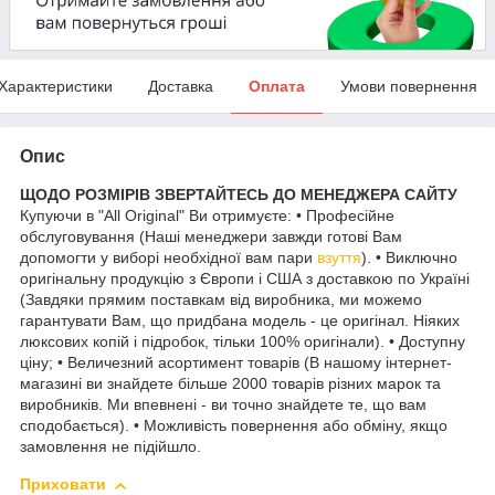
Характеристики
Доставка
Оплата
Умови повернення
Опис
ЩОДО РОЗМІРІВ ЗВЕРТАЙТЕСЬ ДО МЕНЕДЖЕРА САЙТУ
Купуючи в "All Original" Ви отримуєте: • Професійне
обслуговування (Наші менеджери завжди готові Вам
допомогти у виборі необхідної вам пари
взуття
). • Виключно
оригінальну продукцію з Європи і США з доставкою по Україні
(Завдяки прямим поставкам від виробника, ми можемо
гарантувати Вам, що придбана модель - це оригінал. Ніяких
люксових копій і підробок, тільки 100% оригінали). • Доступну
ціну; • Величезний асортимент товарів (В нашому інтернет-
магазині ви знайдете більше 2000 товарів різних марок та
виробників. Ми впевнені - ви точно знайдете те, що вам
сподобається). • Можливість повернення або обміну, якщо
замовлення не підійшло.
Приховати