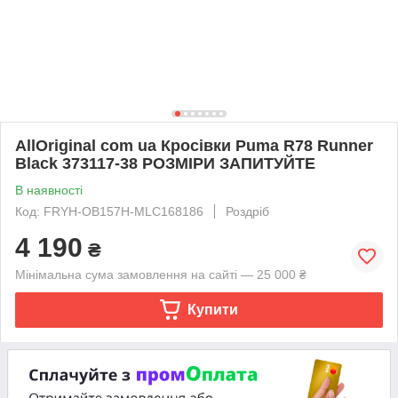
AllOriginal com ua Кросівки Puma R78 Runner
Black 373117-38 РОЗМІРИ ЗАПИТУЙТЕ
В наявності
Код: FRYH-OB157H-MLC168186
Роздріб
4 190
₴
Мінімальна сума замовлення на сайті — 25 000 ₴
Купити