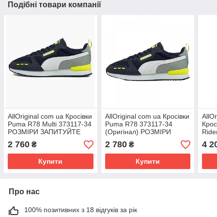
Подібні товари компанії
AllOriginal com ua Кросівки
AllOriginal com ua Кросівки
AllO
Puma R78 Multi 373117-34
Puma R78 373117-34
Крос
РОЗМІРИ ЗАПИТУЙТЕ
(Оригінал) РОЗМІРИ
Ride
ЗАПИТУЙТЕ
(Ори
2 760
2 780
4 2
₴
₴
ЗАП
Купити
Купити
Про нас
100% позитивних з 18 відгуків за рік