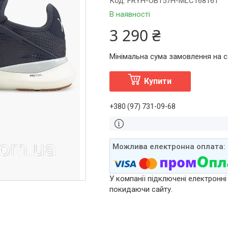
Код:
FRYH-OB157H-MLC168161
В наявності
3 290 ₴
Мінімальна сума замовлення на са
Купити
+380 (97) 731-09-68
У компанії підключені електронні
покидаючи сайту.