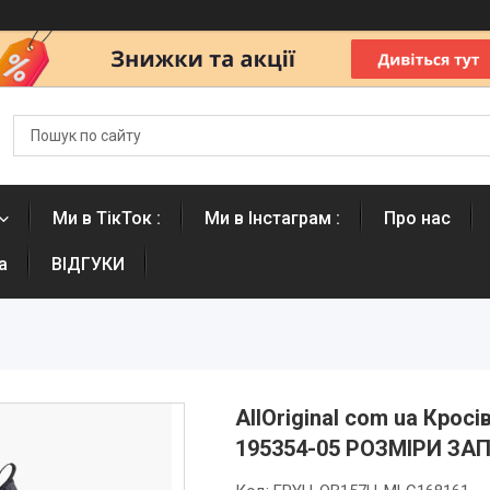
Ми в ТікТок :
Ми в Інстаграм :
Про нас
а
ВІДГУКИ
AllOriginal com ua Кросі
195354-05 РОЗМІРИ ЗА