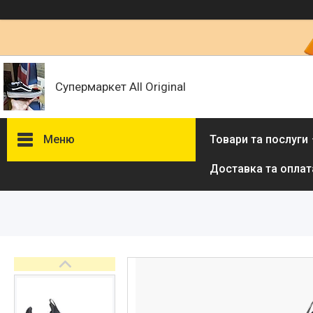
Супермаркет All Original
Меню
Товари та послуги
Доставка та оплат
Товари та послуги :
ВІДГУКИ
Ми в ТікТок :
Ми в Інстаграм :