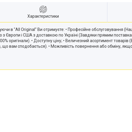
Характеристики
ючи в "All Original" Ви отримуєте: • Професійне обслуговування (
ію з Європи і США з доставкою по Україні (Завдяки прямим постав
и 100% оригінали). • Доступну ціну; • Величезний асортимент товарів
те, що вам сподобається). • Можливість повернення або обміну, якщ