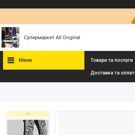
Супермаркет All Original
Меню
Товари та послуги
Доставка та оплат
Товари та послуги :
ВІДГУКИ
Ми в ТікТок :
Ми в Інстаграм :