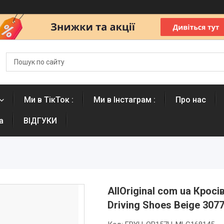
Ми в ТікТок :
Ми в Інстаграм :
Про нас
а
ВІДГУКИ
AllOriginal com ua Крос
Driving Shoes Beige 3