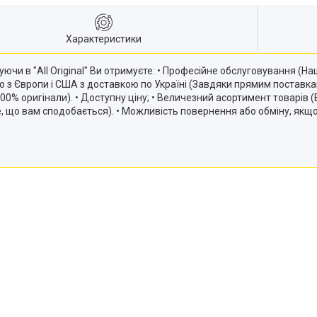
Характеристики
ючи в "All Original" Ви отримуєте: • Професійне обслуговування (
ію з Європи і США з доставкою по Україні (Завдяки прямим постав
и 100% оригінали). • Доступну ціну; • Величезний асортимент товарів
те, що вам сподобається). • Можливість повернення або обміну, якщ