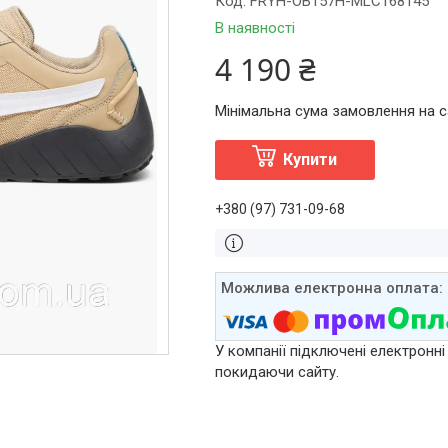
Код:
FRYH-OB157H-MLC168145
В наявності
4 190 ₴
Мінімальна сума замовлення на са
Купити
+380 (97) 731-09-68
У компанії підключені електронні
покидаючи сайту.