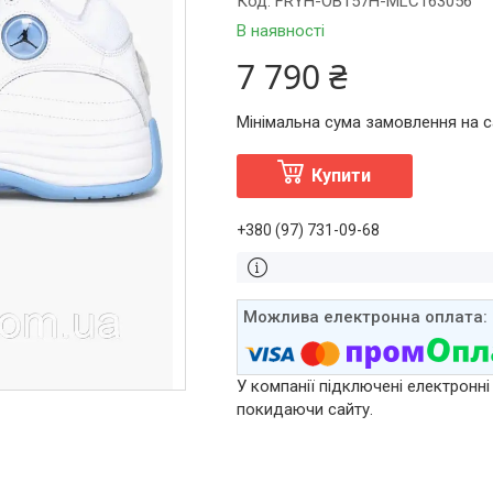
Код:
FRYH-OB157H-MLC163056
В наявності
7 790 ₴
Мінімальна сума замовлення на са
Купити
+380 (97) 731-09-68
У компанії підключені електронні
покидаючи сайту.