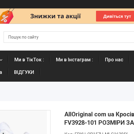
Ми в ТікТок :
Ми в Інстаграм :
Про нас
а
ВІДГУКИ
AllOriginal com ua Крос
FV3928-101 РОЗМІРИ З