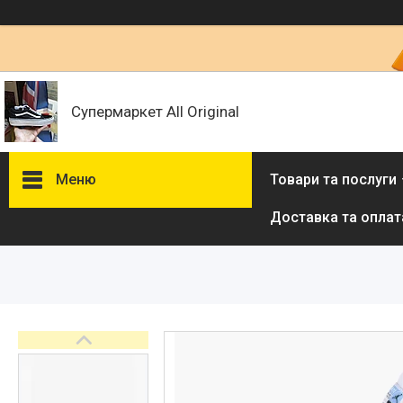
Супермаркет All Original
Меню
Товари та послуги
Доставка та оплат
Товари та послуги :
ВІДГУКИ
Ми в ТікТок :
Ми в Інстаграм :