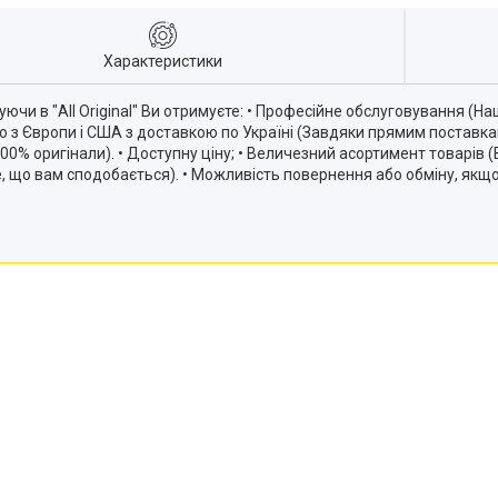
Характеристики
ючи в "All Original" Ви отримуєте: • Професійне обслуговування (
ію з Європи і США з доставкою по Україні (Завдяки прямим постав
и 100% оригінали). • Доступну ціну; • Величезний асортимент товарів
те, що вам сподобається). • Можливість повернення або обміну, якщ