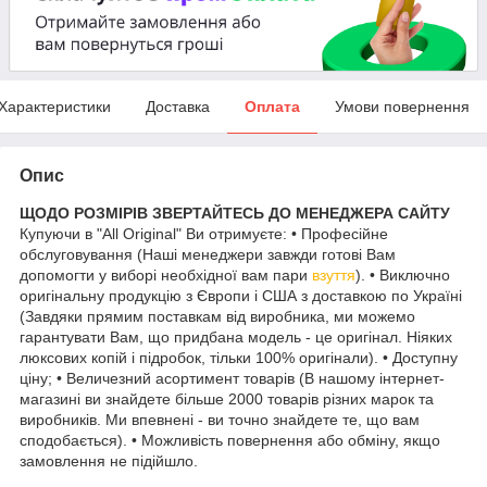
Характеристики
Доставка
Оплата
Умови повернення
Опис
ЩОДО РОЗМІРІВ ЗВЕРТАЙТЕСЬ ДО МЕНЕДЖЕРА САЙТУ
Купуючи в "All Original" Ви отримуєте: • Професійне
обслуговування (Наші менеджери завжди готові Вам
допомогти у виборі необхідної вам пари
взуття
). • Виключно
оригінальну продукцію з Європи і США з доставкою по Україні
(Завдяки прямим поставкам від виробника, ми можемо
гарантувати Вам, що придбана модель - це оригінал. Ніяких
люксових копій і підробок, тільки 100% оригінали). • Доступну
ціну; • Величезний асортимент товарів (В нашому інтернет-
магазині ви знайдете більше 2000 товарів різних марок та
виробників. Ми впевнені - ви точно знайдете те, що вам
сподобається). • Можливість повернення або обміну, якщо
замовлення не підійшло.