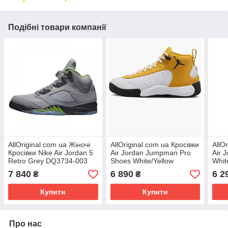
Подібні товари компанії
AllOriginal com ua Жіночі
AllOriginal com ua Кросівки
AllO
Кросівки Nike Air Jordan 5
Air Jordan Jumpman Pro
Air 
Retro Grey DQ3734-003
Shoes White/Yellow
Whit
(Оригінал) РОЗМІРИ
DN3686-107 РОЗМІРИ
РОЗ
7 840
6 890
6 2
₴
₴
ЗАПИТУЙТЕ
ЗАПИТУЙТЕ
Купити
Купити
Про нас