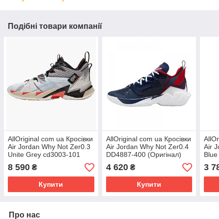
Подібні товари компанії
AllOriginal com ua Кросівки
AllOriginal com ua Кросівки
AllO
Air Jordan Why Not Zer0.3
Air Jordan Why Not Zer0.4
Air 
Unite Grey cd3003-101
DD4887-400 (Оригінал)
Blue
РОЗМІРИ ЗАПИТУЙТЕ
РОЗМІРИ ЗАПИТУЙТЕ
РОЗ
8 590
4 620
3 7
₴
₴
Купити
Купити
Про нас