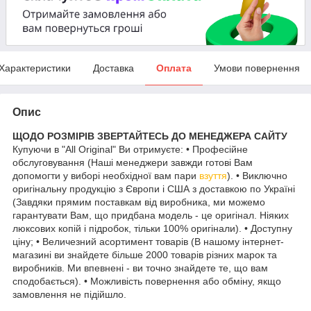
Характеристики
Доставка
Оплата
Умови повернення
Опис
ЩОДО РОЗМІРІВ ЗВЕРТАЙТЕСЬ ДО МЕНЕДЖЕРА САЙТУ
Купуючи в "All Original" Ви отримуєте: • Професійне
обслуговування (Наші менеджери завжди готові Вам
допомогти у виборі необхідної вам пари
взуття
). • Виключно
оригінальну продукцію з Європи і США з доставкою по Україні
(Завдяки прямим поставкам від виробника, ми можемо
гарантувати Вам, що придбана модель - це оригінал. Ніяких
люксових копій і підробок, тільки 100% оригінали). • Доступну
ціну; • Величезний асортимент товарів (В нашому інтернет-
магазині ви знайдете більше 2000 товарів різних марок та
виробників. Ми впевнені - ви точно знайдете те, що вам
сподобається). • Можливість повернення або обміну, якщо
замовлення не підійшло.