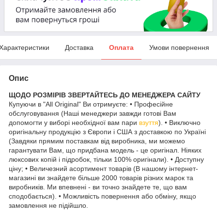
Характеристики
Доставка
Оплата
Умови повернення
Опис
ЩОДО РОЗМІРІВ ЗВЕРТАЙТЕСЬ ДО МЕНЕДЖЕРА САЙТУ
Купуючи в "All Original" Ви отримуєте: • Професійне
обслуговування (Наші менеджери завжди готові Вам
допомогти у виборі необхідної вам пари
взуття
). • Виключно
оригінальну продукцію з Європи і США з доставкою по Україні
(Завдяки прямим поставкам від виробника, ми можемо
гарантувати Вам, що придбана модель - це оригінал. Ніяких
люксових копій і підробок, тільки 100% оригінали). • Доступну
ціну; • Величезний асортимент товарів (В нашому інтернет-
магазині ви знайдете більше 2000 товарів різних марок та
виробників. Ми впевнені - ви точно знайдете те, що вам
сподобається). • Можливість повернення або обміну, якщо
замовлення не підійшло.