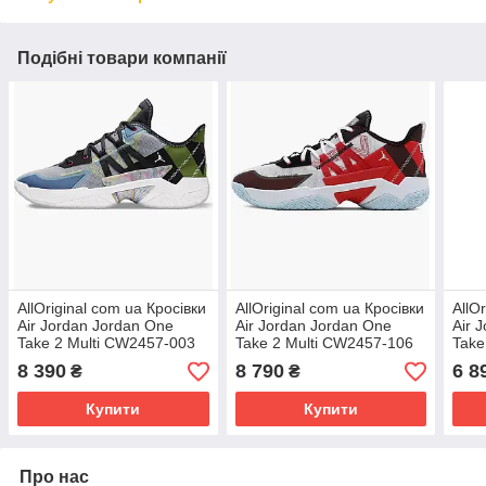
Подібні товари компанії
AllOriginal com ua Кросівки
AllOriginal com ua Кросівки
AllO
Air Jordan Jordan One
Air Jordan Jordan One
Air 
Take 2 Multi CW2457-003
Take 2 Multi CW2457-106
Take
РОЗМІРИ ЗАПИТУЙТЕ
РОЗМІРИ ЗАПИТУЙТЕ
163
8 390
8 790
6 8
₴
₴
ЗАП
Купити
Купити
Про нас