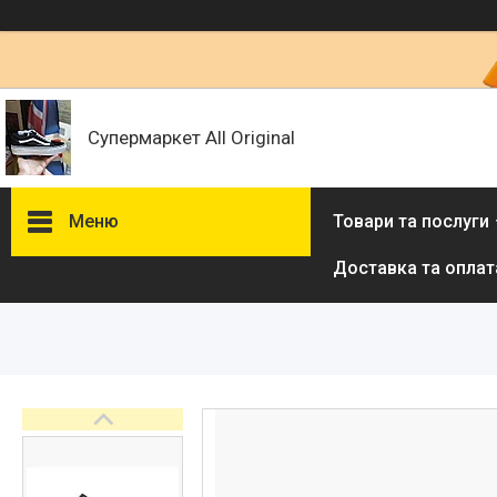
Супермаркет All Original
Меню
Товари та послуги
Доставка та оплат
Товари та послуги :
ВІДГУКИ
Ми в ТікТок :
Ми в Інстаграм :