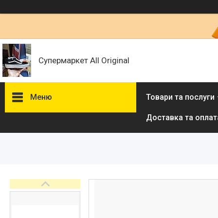
Супермаркет All Original
Меню
Товари та послуги
Доставка та оплат
Товари та послуги :
ВІДГУКИ
Ми в ТікТок :
Ми в Інстаграм :