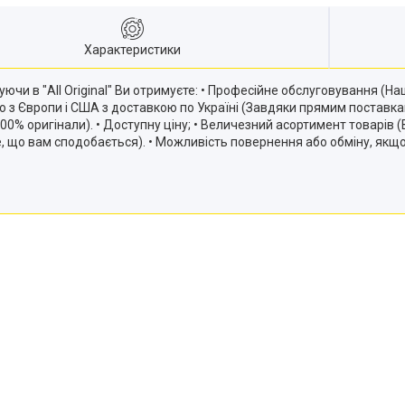
Характеристики
ючи в "All Original" Ви отримуєте: • Професійне обслуговування (
ію з Європи і США з доставкою по Україні (Завдяки прямим постав
и 100% оригінали). • Доступну ціну; • Величезний асортимент товарів
те, що вам сподобається). • Можливість повернення або обміну, якщ