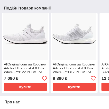
Подібні товари компанії
AllOriginal com ua Кросівки
AllOriginal com ua Кросівки
AllO
Adidas Ultraboost 4.0 Dna
Adidas Ultraboost 4.0 Dna
Adid
White FY9122 РОЗМІРИ
White FY9317 РОЗМІРИ
Blac
ЗАПИТУЙТЕ
ЗАПИТУЙТЕ
РОЗ
7 090
9 890
12 
₴
₴
Купити
Купити
Про нас