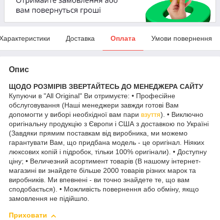
Характеристики
Доставка
Оплата
Умови повернення
Опис
ЩОДО РОЗМІРІВ ЗВЕРТАЙТЕСЬ ДО МЕНЕДЖЕРА САЙТУ
Купуючи в "All Original" Ви отримуєте: • Професійне
обслуговування (Наші менеджери завжди готові Вам
допомогти у виборі необхідної вам пари
взуття
). • Виключно
оригінальну продукцію з Європи і США з доставкою по Україні
(Завдяки прямим поставкам від виробника, ми можемо
гарантувати Вам, що придбана модель - це оригінал. Ніяких
люксових копій і підробок, тільки 100% оригінали). • Доступну
ціну; • Величезний асортимент товарів (В нашому інтернет-
магазині ви знайдете більше 2000 товарів різних марок та
виробників. Ми впевнені - ви точно знайдете те, що вам
сподобається). • Можливість повернення або обміну, якщо
замовлення не підійшло.
Приховати