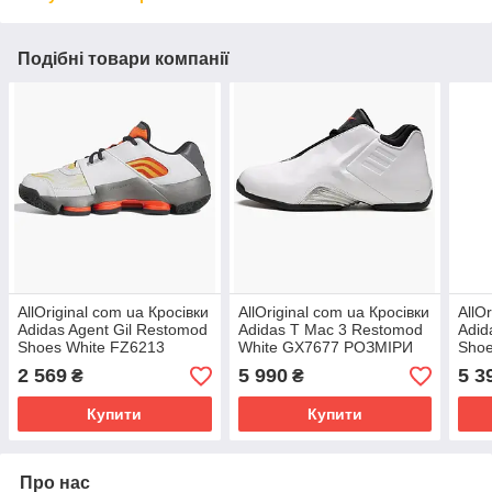
Подібні товари компанії
AllOriginal com ua Кросівки
AllOriginal com ua Кросівки
AllO
Adidas Agent Gil Restomod
Adidas T Mac 3 Restomod
Adid
Shoes White FZ6213
White GX7677 РОЗМІРИ
Shoe
РОЗМІРИ ЗАПИТУЙТЕ
ЗАПИТУЙТЕ
РОЗ
2 569
5 990
5 3
₴
₴
Купити
Купити
Про нас