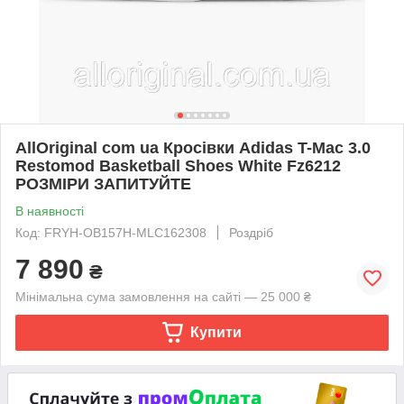
AllOriginal com ua Кросівки Adidas T-Mac 3.0
Restomod Basketball Shoes White Fz6212
РОЗМІРИ ЗАПИТУЙТЕ
В наявності
Код: FRYH-OB157H-MLC162308
Роздріб
7 890
₴
Мінімальна сума замовлення на сайті — 25 000 ₴
Купити