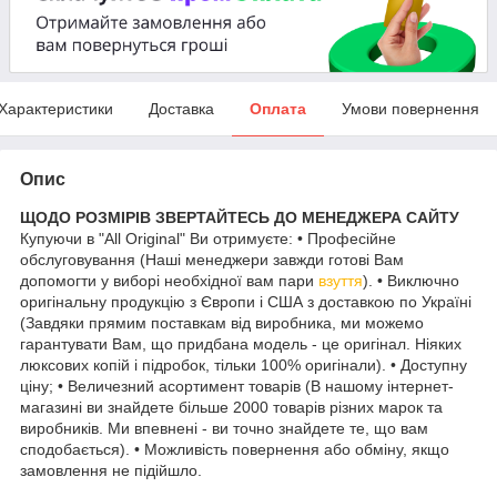
Характеристики
Доставка
Оплата
Умови повернення
Опис
ЩОДО РОЗМІРІВ ЗВЕРТАЙТЕСЬ ДО МЕНЕДЖЕРА САЙТУ
Купуючи в "All Original" Ви отримуєте: • Професійне
обслуговування (Наші менеджери завжди готові Вам
допомогти у виборі необхідної вам пари
взуття
). • Виключно
оригінальну продукцію з Європи і США з доставкою по Україні
(Завдяки прямим поставкам від виробника, ми можемо
гарантувати Вам, що придбана модель - це оригінал. Ніяких
люксових копій і підробок, тільки 100% оригінали). • Доступну
ціну; • Величезний асортимент товарів (В нашому інтернет-
магазині ви знайдете більше 2000 товарів різних марок та
виробників. Ми впевнені - ви точно знайдете те, що вам
сподобається). • Можливість повернення або обміну, якщо
замовлення не підійшло.