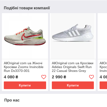
Подібні товари компанії
AllOriginal com ua Жіночі
AllOriginal com ua Кросівки
AllO
Кросівки Zoomx Invincible
Adidas Originals Swift Run
Крос
Run Dx3370-001
22 Casual Shoes Grey
Invi
(Оригінал) РОЗМІРИ
Gz3499 РОЗМІРИ
(Ори
4 080
2 990
4 0
₴
₴
ЗАПИТУЙТЕ
ЗАПИТУЙТЕ
ЗАП
Купити
Купити
Про нас