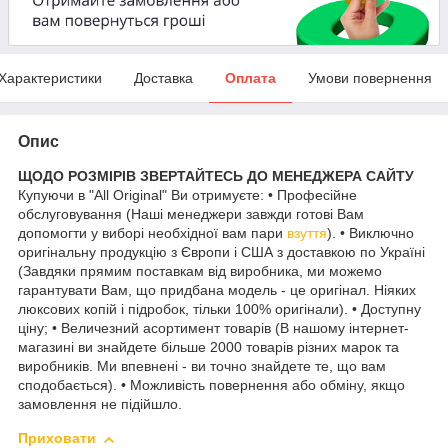
Характеристики
Доставка
Оплата
Умови повернення
Опис
ЩОДО РОЗМІРІВ ЗВЕРТАЙТЕСЬ ДО МЕНЕДЖЕРА САЙТУ
Купуючи в "All Original" Ви отримуєте: • Професійне
обслуговування (Наші менеджери завжди готові Вам
допомогти у виборі необхідної вам пари
взуття
). • Виключно
оригінальну продукцію з Європи і США з доставкою по Україні
(Завдяки прямим поставкам від виробника, ми можемо
гарантувати Вам, що придбана модель - це оригінал. Ніяких
люксових копій і підробок, тільки 100% оригінали). • Доступну
ціну; • Величезний асортимент товарів (В нашому інтернет-
магазині ви знайдете більше 2000 товарів різних марок та
виробників. Ми впевнені - ви точно знайдете те, що вам
сподобається). • Можливість повернення або обміну, якщо
замовлення не підійшло.
Приховати