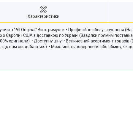
Характеристики
ючи в "All Original" Ви отримуєте: • Професійне обслуговування (
ію з Європи і США з доставкою по Україні (Завдяки прямим постав
и 100% оригінали). • Доступну ціну; • Величезний асортимент товарів
те, що вам сподобається). • Можливість повернення або обміну, якщ