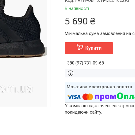
Код:
FRYH-OB157H-MLC162293
В наявності
5 690 ₴
Мінімальна сума замовлення на са
Купити
+380 (97) 731-09-68
У компанії підключені електронні
покидаючи сайту.