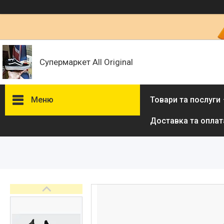
Супермаркет All Original
Меню
Товари та послуги
Доставка та оплат
Товари та послуги :
ВІДГУКИ
Ми в ТікТок :
Ми в Інстаграм :