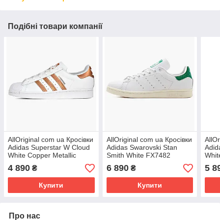
Подібні товари компанії
AllOriginal com ua Кросівки
AllOriginal com ua Кросівки
AllO
Adidas Superstar W Cloud
Adidas Swarovski Stan
Adid
White Copper Metallic
Smith White FX7482
Whi
FX7484 РОЗМІРИ
РОЗМІРИ ЗАПИТУЙТЕ
ЗАП
4 890
6 890
5 8
₴
₴
ЗАПИТУЙТЕ
Купити
Купити
Про нас