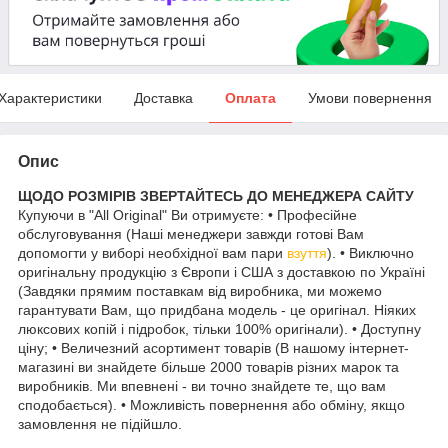
Характеристики
Доставка
Оплата
Умови повернення
Опис
ЩОДО РОЗМІРІВ ЗВЕРТАЙТЕСЬ ДО МЕНЕДЖЕРА САЙТУ
Купуючи в "All Original" Ви отримуєте: • Професійне
обслуговування (Наші менеджери завжди готові Вам
допомогти у виборі необхідної вам пари
взуття
). • Виключно
оригінальну продукцію з Європи і США з доставкою по Україні
(Завдяки прямим поставкам від виробника, ми можемо
гарантувати Вам, що придбана модель - це оригінал. Ніяких
люксових копій і підробок, тільки 100% оригінали). • Доступну
ціну; • Величезний асортимент товарів (В нашому інтернет-
магазині ви знайдете більше 2000 товарів різних марок та
виробників. Ми впевнені - ви точно знайдете те, що вам
сподобається). • Можливість повернення або обміну, якщо
замовлення не підійшло.