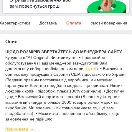
Характеристики
Доставка
Оплата
Умови повернення
Опис
ЩОДО РОЗМІРІВ ЗВЕРТАЙТЕСЬ ДО МЕНЕДЖЕРА САЙТУ
Купуючи в "All Original" Ви отримуєте: • Професійне
обслуговування (Наші менеджери завжди готові Вам
допомогти у виборі необхідної вам пари
взуття
). • Виключно
оригінальну продукцію з Європи і США з доставкою по Україні
(Завдяки прямим поставкам від виробника, ми можемо
гарантувати Вам, що придбана модель - це оригінал. Ніяких
люксових копій і підробок, тільки 100% оригінали). • Доступну
ціну; • Величезний асортимент товарів (В нашому інтернет-
магазині ви знайдете більше 2000 товарів різних марок та
виробників. Ми впевнені - ви точно знайдете те, що вам
сподобається). • Можливість повернення або обміну, якщо
замовлення не підійшло.
Приховати