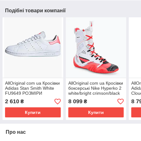
Подібні товари компанії
AllOriginal com ua Кросівки
AllOriginal com ua Кросівки
AllO
Adidas Stan Smith White
боксерські Nike Hyperko 2
Adid
FU9649 РОЗМІРИ
white/bright crimson/black
Clou
ЗАПИТУЙТЕ
РОЗМІРИ ЗАПИТУЙТЕ
FU9
2 610
8 099
8 7
₴
₴
ЗАП
Купити
Купити
Про нас