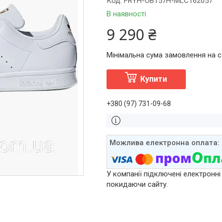
Код:
FRYH-OB157H-MLC162057
В наявності
9 290 ₴
Мінімальна сума замовлення на са
Купити
+380 (97) 731-09-68
У компанії підключені електронні
покидаючи сайту.