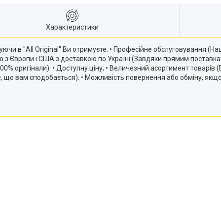
Характеристики
ючи в "All Original" Ви отримуєте: • Професійне обслуговування (
ію з Європи і США з доставкою по Україні (Завдяки прямим постав
и 100% оригінали). • Доступну ціну; • Величезний асортимент товарів
те, що вам сподобається). • Можливість повернення або обміну, якщ