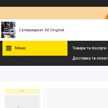
Супермаркет All Original
Меню
Товари та послуги
Доставка та оплат
Товари та послуги :
ВІДГУКИ
Ми в ТікТок :
Ми в Інстаграм :