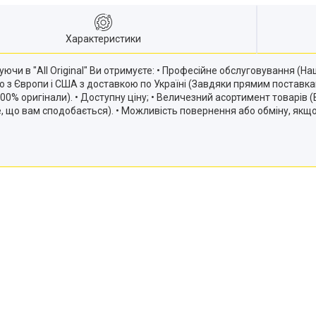
Характеристики
ючи в "All Original" Ви отримуєте: • Професійне обслуговування (
ію з Європи і США з доставкою по Україні (Завдяки прямим постав
и 100% оригінали). • Доступну ціну; • Величезний асортимент товарів
те, що вам сподобається). • Можливість повернення або обміну, якщ