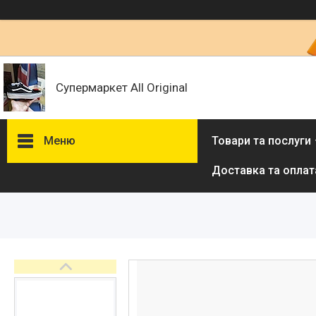
Супермаркет All Original
Меню
Товари та послуги
Доставка та оплат
Товари та послуги :
ВІДГУКИ
Ми в ТікТок :
Ми в Інстаграм :