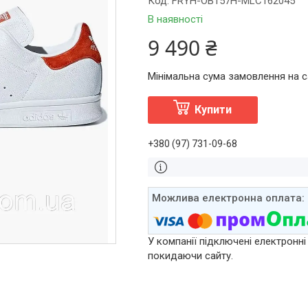
Код:
FRYH-OB157H-MLC162045
В наявності
9 490 ₴
Мінімальна сума замовлення на са
Купити
+380 (97) 731-09-68
У компанії підключені електронні
покидаючи сайту.