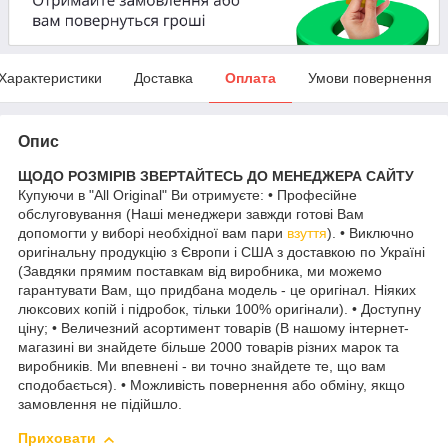
Характеристики
Доставка
Оплата
Умови повернення
Опис
ЩОДО РОЗМІРІВ ЗВЕРТАЙТЕСЬ ДО МЕНЕДЖЕРА САЙТУ
Купуючи в "All Original" Ви отримуєте: • Професійне
обслуговування (Наші менеджери завжди готові Вам
допомогти у виборі необхідної вам пари
взуття
). • Виключно
оригінальну продукцію з Європи і США з доставкою по Україні
(Завдяки прямим поставкам від виробника, ми можемо
гарантувати Вам, що придбана модель - це оригінал. Ніяких
люксових копій і підробок, тільки 100% оригінали). • Доступну
ціну; • Величезний асортимент товарів (В нашому інтернет-
магазині ви знайдете більше 2000 товарів різних марок та
виробників. Ми впевнені - ви точно знайдете те, що вам
сподобається). • Можливість повернення або обміну, якщо
замовлення не підійшло.
Приховати