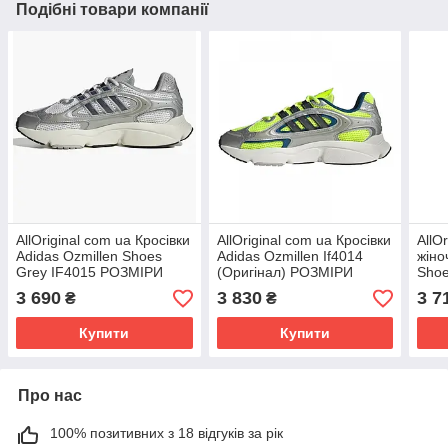
Подібні товари компанії
AllOriginal com ua Кросівки
AllOriginal com ua Кросівки
AllO
Adidas Ozmillen Shoes
Adidas Ozmillen If4014
жіно
Grey IF4015 РОЗМІРИ
(Оригінал) РОЗМІРИ
Shoe
ЗАПИТУЙТЕ
ЗАПИТУЙТЕ
РОЗ
3 690
3 830
3 7
₴
₴
Купити
Купити
Про нас
100% позитивних з 18 відгуків за рік