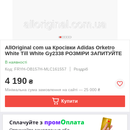
AllOriginal com ua Кросівки Adidas Orketro
White Till White Gy2338 РОЗМІРИ ЗАПИТУЙТЕ
В наявності
Код: FRYH-OB157H-MLC161557
Роздріб
4 190
₴
Мінімальна сума замовлення на сайті — 25 000 ₴
Купити