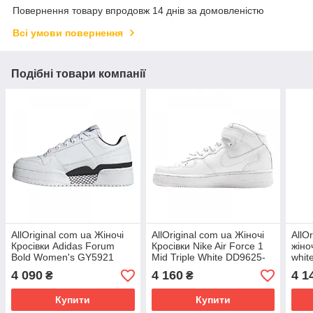
Повернення товару впродовж 14 днів за домовленістю
Всі умови повернення
Подібні товари компанії
AllOriginal com ua Жіночі
AllOriginal com ua Жіночі
AllO
Кросівки Adidas Forum
Кросівки Nike Air Force 1
жіно
Bold Women's GY5921
Mid Triple White DD9625-
whit
(Оригінал) РОЗМІРИ
100 (Оригінал) РОЗМІРИ
ЗАП
4 090
4 160
4 1
₴
₴
ЗАПИТУЙТЕ
ЗАПИТУЙТЕ
Купити
Купити