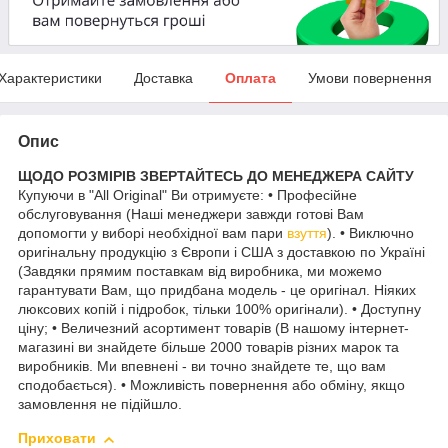
Характеристики
Доставка
Оплата
Умови повернення
Опис
ЩОДО РОЗМІРІВ ЗВЕРТАЙТЕСЬ ДО МЕНЕДЖЕРА САЙТУ
Купуючи в "All Original" Ви отримуєте: • Професійне
обслуговування (Наші менеджери завжди готові Вам
допомогти у виборі необхідної вам пари
взуття
). • Виключно
оригінальну продукцію з Європи і США з доставкою по Україні
(Завдяки прямим поставкам від виробника, ми можемо
гарантувати Вам, що придбана модель - це оригінал. Ніяких
люксових копій і підробок, тільки 100% оригінали). • Доступну
ціну; • Величезний асортимент товарів (В нашому інтернет-
магазині ви знайдете більше 2000 товарів різних марок та
виробників. Ми впевнені - ви точно знайдете те, що вам
сподобається). • Можливість повернення або обміну, якщо
замовлення не підійшло.
Приховати