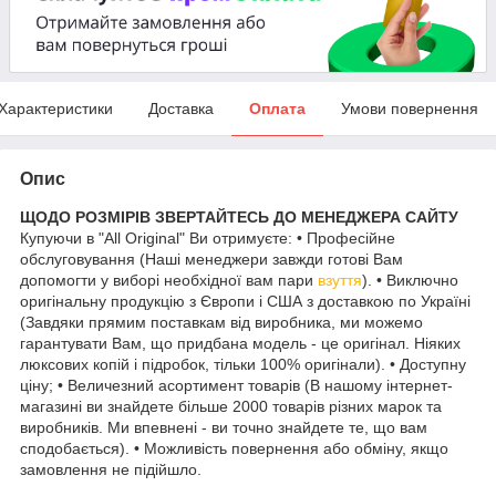
Характеристики
Доставка
Оплата
Умови повернення
Опис
ЩОДО РОЗМІРІВ ЗВЕРТАЙТЕСЬ ДО МЕНЕДЖЕРА САЙТУ
Купуючи в "All Original" Ви отримуєте: • Професійне
обслуговування (Наші менеджери завжди готові Вам
допомогти у виборі необхідної вам пари
взуття
). • Виключно
оригінальну продукцію з Європи і США з доставкою по Україні
(Завдяки прямим поставкам від виробника, ми можемо
гарантувати Вам, що придбана модель - це оригінал. Ніяких
люксових копій і підробок, тільки 100% оригінали). • Доступну
ціну; • Величезний асортимент товарів (В нашому інтернет-
магазині ви знайдете більше 2000 товарів різних марок та
виробників. Ми впевнені - ви точно знайдете те, що вам
сподобається). • Можливість повернення або обміну, якщо
замовлення не підійшло.