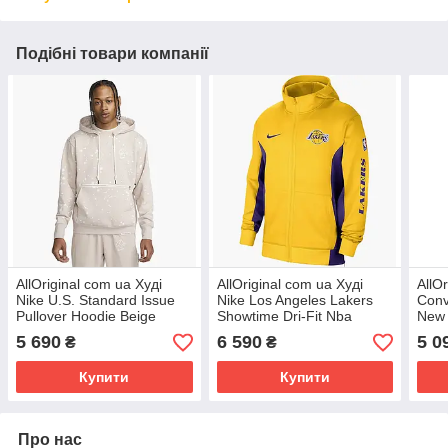
Подібні товари компанії
AllOriginal com ua Худі
AllOriginal com ua Худі
AllO
Nike U.S. Standard Issue
Nike Los Angeles Lakers
Conv
Pullover Hoodie Beige
Showtime Dri-Fit Nba
New 
DV1910-292 РОЗМІРИ
Yellow DX9420-728
Bla
5 690
6 590
5 0
₴
₴
ЗАПИТУЙТЕ
РОЗМІРИ ЗАПИТУЙТЕ
ЗАП
Купити
Купити
Про нас