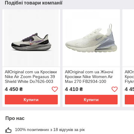
Подібні товари компанії
AllOriginal com ua Кросівки
AllOriginal com ua Жіночі
AllO
Nike Air Zoom Pegasus 39
Кросівки Nike Women Air
Крос
Shield White Do7626-003
Max 270 FB2934-100
Flyk
(Оригінал) РОЗМІРИ
(Оригінал) РОЗМІРИ
(Ори
4 450
4 410
4 4
₴
₴
ЗАПИТУЙТЕ
ЗАПИТУЙТЕ
ЗАП
Купити
Купити
Про нас
100% позитивних з 18 відгуків за рік