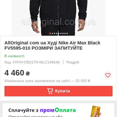
AllOriginal com ua Худі Nike Air Max Black
FV5595-010 РОЗМІРИ ЗАПИТУЙТЕ
В наявності
Код: FRYH-OB157H-MLC148546
Роздріб
4 460
₴
Мінімальна сума замовлення на сайті — 25 000 ₴
Купити