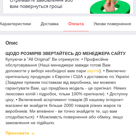
Характеристики
Доставка
Оплата
Умови повернення
Опис
ЩОДО РОЗМІРІВ ЗВЕРТАЙТЕСЬ ДО МЕНЕДЖЕРА САЙТУ
Купуючи в "All Original" Ви отримуєте: • Професійне
обслуговування (Наші менеджери завжди готові Вам
допомогти у виборі необхідної вам пари
взуття
). • Виключно
оригінальну продукцію з Європи і США з доставкою по Україні
(Завдяки прямим поставкам від виробника, ми можемо
гарантувати Вам, що придбана модель - це оригінал. Ніяких
люксових копій і підробок, тільки 100% оригінали). • Доступну
ціну; • Величезний асортимент товарів (В нашому інтернет-
магазині ви знайдете більше 2000 товарів різних марок та
виробників. Ми впевнені - ви точно знайдете те, що вам
сподобається). • Можливість повернення або обміну, якщо
замовлення не підійшло.
Приховати