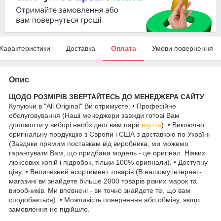
Характеристики
Доставка
Оплата
Умови повернення
Опис
ЩОДО РОЗМІРІВ ЗВЕРТАЙТЕСЬ ДО МЕНЕДЖЕРА САЙТУ
Купуючи в "All Original" Ви отримуєте: • Професійне
обслуговування (Наші менеджери завжди готові Вам
допомогти у виборі необхідної вам пари
взуття
). • Виключно
оригінальну продукцію з Європи і США з доставкою по Україні
(Завдяки прямим поставкам від виробника, ми можемо
гарантувати Вам, що придбана модель - це оригінал. Ніяких
люксових копій і підробок, тільки 100% оригінали). • Доступну
ціну; • Величезний асортимент товарів (В нашому інтернет-
магазині ви знайдете більше 2000 товарів різних марок та
виробників. Ми впевнені - ви точно знайдете те, що вам
сподобається). • Можливість повернення або обміну, якщо
замовлення не підійшло.