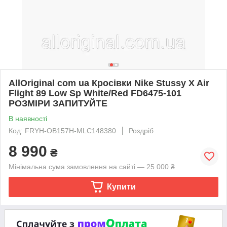
AllOriginal com ua Кросівки Nike Stussy X Air
Flight 89 Low Sp White/Red FD6475-101
РОЗМІРИ ЗАПИТУЙТЕ
В наявності
Код: FRYH-OB157H-MLC148380
Роздріб
8 990
₴
Мінімальна сума замовлення на сайті — 25 000 ₴
Купити