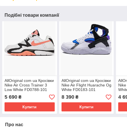
Подібні товари компанії
AllOriginal com ua Кросівки
AllOriginal com ua Кросівки
AllO
Nike Air Cross Trainer 3
Nike Air Flight Huarache Og
Nike
Low White FD0788-101
White FD0183-101
Whit
РОЗМІРИ ЗАПИТУЙТЕ
РОЗМІРИ ЗАПИТУЙТЕ
РОЗ
5 690
8 390
4 6
₴
₴
Купити
Купити
Про нас