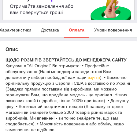
Характеристики
Доставка
Оплата
Умови повернення
Опис
ЩОДО РОЗМІРІВ ЗВЕРТАЙТЕСЬ ДО МЕНЕДЖЕРА САЙТУ
Купуючи в "All Original" Ви отримуєте: • Професійне
обслуговування (Наші менеджери завжди готові Вам
допомогти у виборі необхідної вам пари
взуття
). • Виключно
оригінальну продукцію з Європи і США з доставкою по Україні
(Завдяки прямим поставкам від виробника, ми можемо
гарантувати Вам, що придбана модель - це оригінал. Ніяких
люксових копій і підробок, тільки 100% оригінали). • Доступну
ціну; • Величезний асортимент товарів (В нашому інтернет-
магазині ви знайдете більше 2000 товарів різних марок та
виробників. Ми впевнені - ви точно знайдете те, що вам
сподобається). • Можливість повернення або обміну, якщо
замовлення не підійшло.