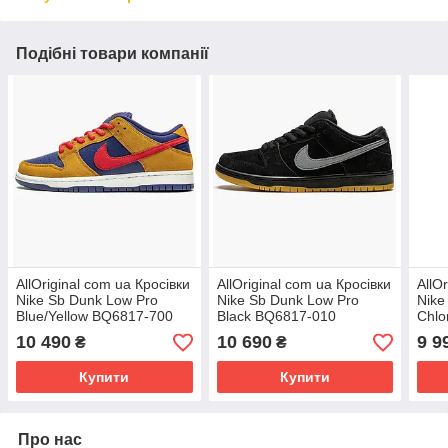
Подібні товари компанії
AllOriginal com ua Кросівки
AllOriginal com ua Кросівки
AllO
Nike Sb Dunk Low Pro
Nike Sb Dunk Low Pro
Nike
Blue/Yellow BQ6817-700
Black BQ6817-010
Chlo
РОЗМІРИ ЗАПИТУЙТЕ
РОЗМІРИ ЗАПИТУЙТЕ
Bq6
10 490
10 690
9 9
₴
₴
ЗАП
Купити
Купити
Про нас