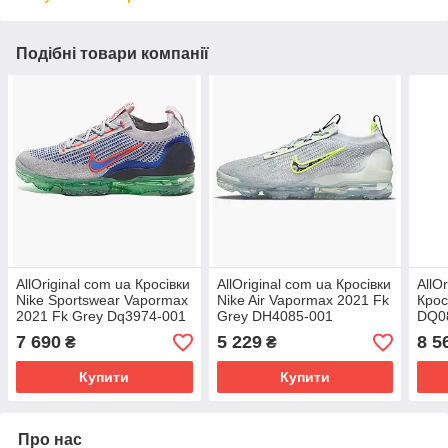
Подібні товари компанії
AllOriginal com ua Кросівки
AllOriginal com ua Кросівки
AllO
Nike Sportswear Vapormax
Nike Air Vapormax 2021 Fk
Крос
2021 Fk Grey Dq3974-001
Grey DH4085-001
DQ08
РОЗМІРИ ЗАПИТУЙТЕ
РОЗМІРИ ЗАПИТУЙТЕ
РОЗ
7 690
5 229
8 5
₴
₴
Купити
Купити
Про нас