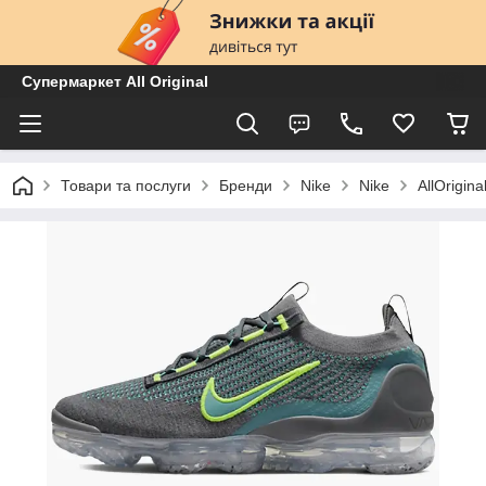
Супермаркет All Original
Товари та послуги
Бренди
Nike
Nike
AllOrigi