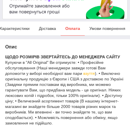
Характеристики
Доставка
Оплата
Умови повернення
Опис
ЩОДО РОЗМІРІВ ЗВЕРТАЙТЕСЬ ДО МЕНЕДЖЕРА САЙТУ
Купуючи в "All Original" Ви отримуєте: • Професійне
обслуговування (Наші менеджери завжди готові Вам
допомогти у виборі необхідної вам пари
взуття
). • Виключно
оригінальну продукцію з Європи і США з доставкою по Україні
(Завдяки прямим поставкам від виробника, ми можемо
гарантувати Вам, що придбана модель - це оригінал. Ніяких
люксових копій і підробок, тільки 100% оригінали). • Доступну
ціну; • Величезний асортимент товарів (В нашому інтернет-
магазині ви знайдете більше 2000 товарів різних марок та
виробників. Ми впевнені - ви точно знайдете те, що вам
сподобається). • Можливість повернення або обміну, якщо
замовлення не підійшло.