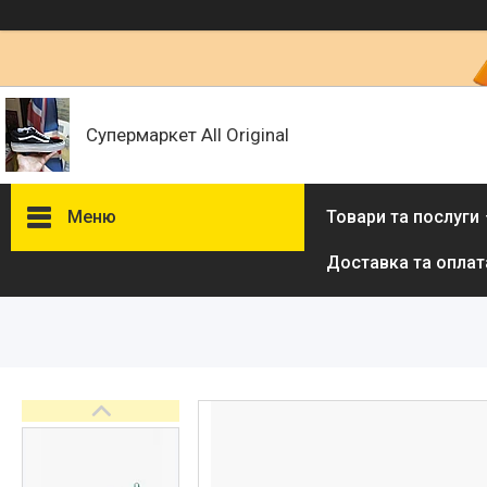
Супермаркет All Original
Меню
Товари та послуги
Доставка та оплат
Товари та послуги :
ВІДГУКИ
Ми в ТікТок :
Ми в Інстаграм :