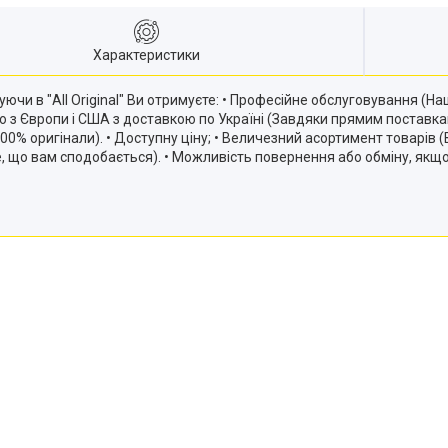
Характеристики
ючи в "All Original" Ви отримуєте: • Професійне обслуговування (
ію з Європи і США з доставкою по Україні (Завдяки прямим постав
и 100% оригінали). • Доступну ціну; • Величезний асортимент товарів
те, що вам сподобається). • Можливість повернення або обміну, якщ