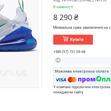
Код:
FRYH-OB157H-MLC147316
В наявності
8 290 ₴
Мінімальна сума замовлення на са
Купити
+380 (97) 731-09-68
У компанії підключені електронні
покидаючи сайту.