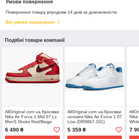
Умови повернення
Повернення товару впродовж 14 днів за домовленістю
Всі умови повернення
Подібні товари компанії
AllOriginal com ua Кросівки
AllOriginal com ua Кросівки
AllO
Nike Air Force 1 Mid 07 Lx
чоловічі Nike Air Force 1 07
Nike
MenS Shoes Red/Beige
Low (DR9867-101)
Whit
DV0792-101 РОЗМІРИ
РОЗМІРИ ЗАПИТУЙТЕ
РОЗ
6 490
5 359
7 9
₴
₴
ЗАПИТУЙТЕ