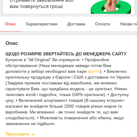
Опис
Характеристики
Доставка
Оплата
Умови п
Опис
ЩОДО РОЗМІРІВ ЗВЕРТАЙТЕСЬ ДО МЕНЕДЖЕРА САЙТУ
Купуючи в "All Original" Ви отримуєте: • Професійне
обслуговування (Наші менеджери завжди готові Вам
допомогти у виборі необхідної вам пари
взуття
). • Виключно
оригінальну продукцію з Європи і США з доставкою по Україні
(Завдяки прямим поставкам від виробника, ми можемо
гарантувати Вам, що придбана модель - це оригінал. Ніяких
люксових копій і підробок, тільки 100% оригінали). • Доступну
ціну; • Величезний асортимент товарів (В нашому інтернет-
магазині ви знайдете більше 2000 товарів різних марок та
виробників. Ми впевнені - ви точно знайдете те, що вам
сподобається). • Можливість повернення або обміну, якщо
замовлення не підійшло.
Приховати