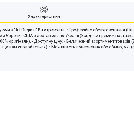
Характеристики
ючи в "All Original" Ви отримуєте: • Професійне обслуговування (
ію з Європи і США з доставкою по Україні (Завдяки прямим постав
и 100% оригінали). • Доступну ціну; • Величезний асортимент товарів
те, що вам сподобається). • Можливість повернення або обміну, якщ