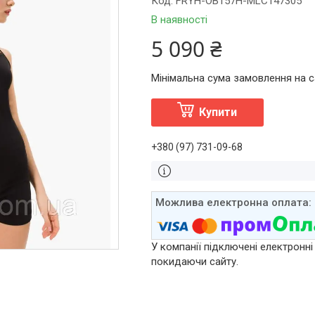
Код:
FRYH-OB157H-MLC147305
В наявності
5 090 ₴
Мінімальна сума замовлення на са
Купити
+380 (97) 731-09-68
У компанії підключені електронні
покидаючи сайту.