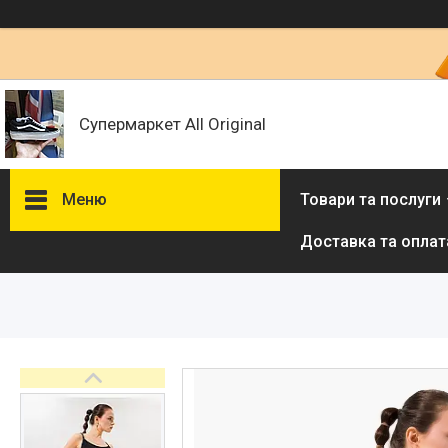
Супермаркет All Original
Меню
Товари та послуги
Доставка та оплат
Товари та послуги :
ВІДГУКИ
Ми в ТікТок :
Ми в Інстаграм :