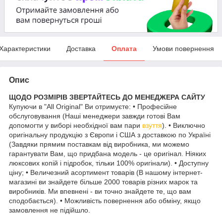
Характеристики
Доставка
Оплата
Умови повернення
Опис
ЩОДО РОЗМІРІВ ЗВЕРТАЙТЕСЬ ДО МЕНЕДЖЕРА САЙТУ
Купуючи в "All Original" Ви отримуєте: • Професійне
обслуговування (Наші менеджери завжди готові Вам
допомогти у виборі необхідної вам пари
взуття
). • Виключно
оригінальну продукцію з Європи і США з доставкою по Україні
(Завдяки прямим поставкам від виробника, ми можемо
гарантувати Вам, що придбана модель - це оригінал. Ніяких
люксових копій і підробок, тільки 100% оригінали). • Доступну
ціну; • Величезний асортимент товарів (В нашому інтернет-
магазині ви знайдете більше 2000 товарів різних марок та
виробників. Ми впевнені - ви точно знайдете те, що вам
сподобається). • Можливість повернення або обміну, якщо
замовлення не підійшло.