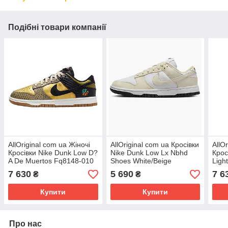
Подібні товари компанії
AllOriginal com ua Жіночі
AllOriginal com ua Кросівки
AllO
Кросівки Nike Dunk Low D?
Nike Dunk Low Lx Nbhd
Крос
A De Muertos Fq8148-010
Shoes White/Beige
Ligh
(Оригінал) РОЗМІРИ
DZ2710-100 РОЗМІРИ
FN76
7 630
5 690
7 6
₴
₴
ЗАПИТУЙТЕ
ЗАПИТУЙТЕ
РОЗ
Купити
Купити
Про нас