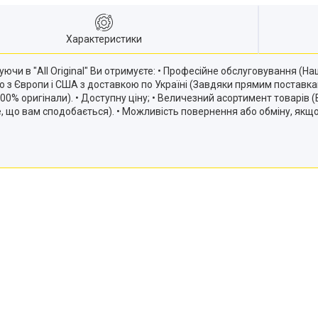
Характеристики
ючи в "All Original" Ви отримуєте: • Професійне обслуговування (
ію з Європи і США з доставкою по Україні (Завдяки прямим постав
и 100% оригінали). • Доступну ціну; • Величезний асортимент товарів
те, що вам сподобається). • Можливість повернення або обміну, якщ