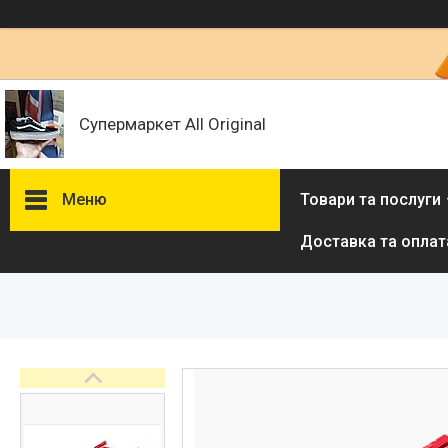
Супермаркет All Original
Меню
Товари та послуги
Доставка та оплат
Товари та послуги :
ВІДГУКИ
Ми в ТікТок :
Ми в Інстаграм :