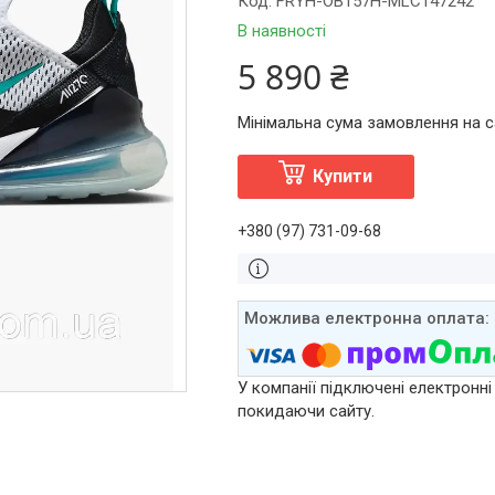
Код:
FRYH-OB157H-MLC147242
В наявності
5 890 ₴
Мінімальна сума замовлення на са
Купити
+380 (97) 731-09-68
У компанії підключені електронні
покидаючи сайту.