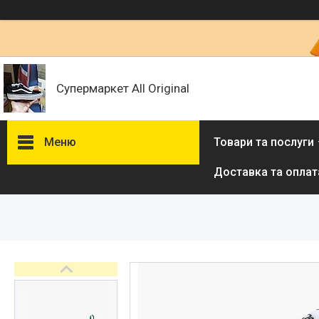
Супермаркет All Original
Меню
Товари та послуги
Доставка та оплат
Товари та послуги :
ВІДГУКИ
Ми в ТікТок :
Ми в Інстаграм :