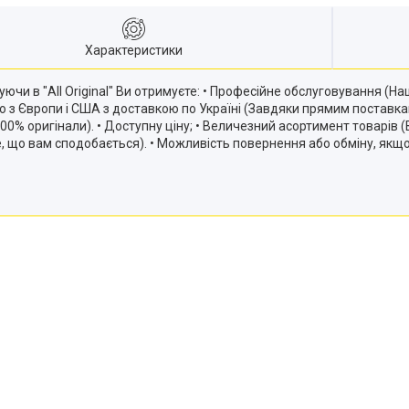
Характеристики
ючи в "All Original" Ви отримуєте: • Професійне обслуговування (
ію з Європи і США з доставкою по Україні (Завдяки прямим постав
и 100% оригінали). • Доступну ціну; • Величезний асортимент товарів
те, що вам сподобається). • Можливість повернення або обміну, якщ