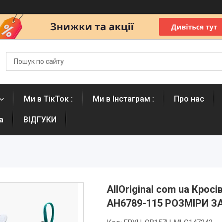
Ми в ТікТок :
Ми в Інстаграм :
Про нас
а
ВІДГУКИ
AllOriginal com ua Кросі
AH6789-115 РОЗМІРИ 