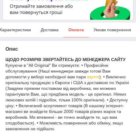
Характеристики
Доставка
Оплата
Умови повернення
Опис
ЩОДО РОЗМІРІВ ЗВЕРТАЙТЕСЬ ДО МЕНЕДЖЕРА САЙТУ
Купуючи в "All Original" Ви отримуєте: • Професійне
обслуговування (Наші менеджери завжди готові Вам
допомогти у виборі необхідної вам пари
взуття
). • Виключно
оригінальну продукцію з Європи і США з доставкою по Україні
(Завдяки прямим поставкам від виробника, ми можемо
гарантувати Вам, що придбана модель - це оригінал. Ніяких
люксових копій і підробок, тільки 100% оригінали). • Доступну
ціну; • Величезний асортимент товарів (В нашому інтернет-
магазині ви знайдете більше 2000 товарів різних марок та
виробників. Ми впевнені - ви точно знайдете те, що вам
сподобається). • Можливість повернення або обміну, якщо
замовлення не підійшло.