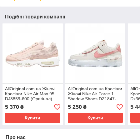
Подібні товари компанії
AllOriginal com ua Жіночі
AllOriginal com ua Кросівки
AllO
Кросівки Nike Air Max 95
Жіночі Nike Air Force 1
Крос
DJ3859-600 (Оригінал)
Shadow Shoes DZ1847-
Dz36
РОЗМІРИ ЗАПИТУЙТЕ
001 (Оригінал) РОЗМІРИ
РОЗ
5 370
5 250
5 4
₴
₴
ЗАПИТУЙТЕ
Купити
Купити
Про нас