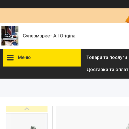
Супермаркет All Original
Меню
Товари та послуги
Доставка та оплат
Товари та послуги :
ВІДГУКИ
Ми в ТікТок :
Ми в Інстаграм :