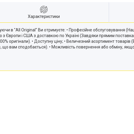
Характеристики
ючи в "All Original" Ви отримуєте: • Професійне обслуговування (
ію з Європи і США з доставкою по Україні (Завдяки прямим постав
и 100% оригінали). • Доступну ціну; • Величезний асортимент товарів
те, що вам сподобається). • Можливість повернення або обміну, якщ