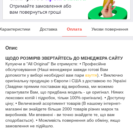
Характеристики
Доставка
Оплата
Умови повернення
Опис
ЩОДО РОЗМІРІВ ЗВЕРТАЙТЕСЬ ДО МЕНЕДЖЕРА САЙТУ
Купуючи в "All Original" Ви отримуєте: • Професійне
обслуговування (Наші менеджери завжди готові Вам
допомогти у виборі необхідної вам пари
взуття
). • Виключно
оригінальну продукцію з Європи і США з доставкою по Україні
(Завдяки прямим поставкам від виробника, ми можемо
гарантувати Вам, що придбана модель - це оригінал. Ніяких
люксових копій і підробок, тільки 100% оригінали). • Доступну
ціну; • Величезний асортимент товарів (В нашому інтернет-
магазині ви знайдете більше 2000 товарів різних марок та
виробників. Ми впевнені - ви точно знайдете те, що вам
сподобається). • Можливість повернення або обміну, якщо
замовлення не підійшло.