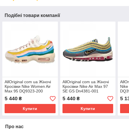
Подібні товари компанії
AllOriginal com ua Жіночі
AllOriginal com ua Жіночі
AllO
Кросівки Nike Women Air
Кросівки Nike Air Max 97
Nike
Max 95 DQ9323-200
SE GS Dn4381-001
DQ39
(Оригінал) РОЗМІРИ
(Оригінал) РОЗМІРИ
РОЗ
5 440
5 440
5 1
₴
₴
ЗАПИТУЙТЕ
ЗАПИТУЙТЕ
Купити
Купити
Про нас