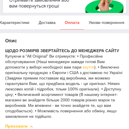
Характеристики
Доставка
Оплата
Умови повернення
Опис
ЩОДО РОЗМІРІВ ЗВЕРТАЙТЕСЬ ДО МЕНЕДЖЕРА САЙТУ
Купуючи в "All Original" Ви отримуєте: • Професійне
обслуговування (Наші менеджери завжди готові Вам
допомогти у виборі необхідної вам пари
взуття
). • Виключно
оригінальну продукцію з Європи і США з доставкою по Україні
(Завдяки прямим поставкам від виробника, ми можемо
гарантувати Вам, що придбана модель - це оригінал. Ніяких
люксових копій і підробок, тільки 100% оригінали). • Доступну
ціну; • Величезний асортимент товарів (В нашому інтернет-
магазині ви знайдете більше 2000 товарів різних марок та
виробників. Ми впевнені - ви точно знайдете те, що вам
сподобається). • Можливість повернення або обміну, якщо
замовлення не підійшло.
Приховати