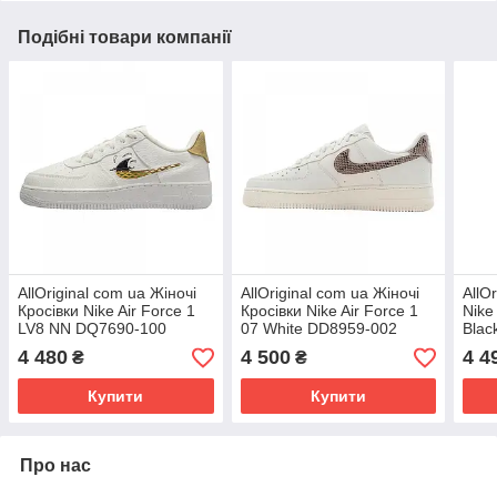
Подібні товари компанії
AllOriginal com ua Жіночі
AllOriginal com ua Жіночі
AllO
Кросівки Nike Air Force 1
Кросівки Nike Air Force 1
Nike 
LV8 NN DQ7690-100
07 White DD8959-002
Blac
(Оригінал) РОЗМІРИ
(Оригінал) РОЗМІРИ
РОЗ
4 480
4 500
4 4
₴
₴
ЗАПИТУЙТЕ
ЗАПИТУЙТЕ
Купити
Купити
Про нас