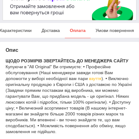
Характеристики
Доставка
Оплата
Умови повернення
Опис
ЩОДО РОЗМІРІВ ЗВЕРТАЙТЕСЬ ДО МЕНЕДЖЕРА САЙТУ
Купуючи в "All Original" Ви отримуєте: • Професійне
обслуговування (Наші менеджери завжди готові Вам
допомогти у виборі необхідної вам пари
взуття
). • Виключно
оригінальну продукцію з Європи і США з доставкою по Україні
(Завдяки прямим поставкам від виробника, ми можемо
гарантувати Вам, що придбана модель - це оригінал. Ніяких
люксових копій і підробок, тільки 100% оригінали). • Доступну
ціну; • Величезний асортимент товарів (В нашому інтернет-
магазині ви знайдете більше 2000 товарів різних марок та
виробників. Ми впевнені - ви точно знайдете те, що вам
сподобається). • Можливість повернення або обміну, якщо
замовлення не підійшло.