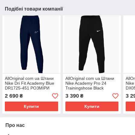
Подібні товари компанії
AllOriginal com ua Штани
AllOriginal com ua Штани
AllO
Nike Dri Fit Academy Blue
Nike Academy Pro 24
Nike
DR1725-451 РОЗМІРИ
Trainingshose Black
DX0
ЗАПИТУЙТЕ
FD7672-010 РОЗМІРИ
ЗАП
2 690
3 390
3 2
₴
₴
ЗАПІТУЙТЕ
Купити
Купити
Про нас