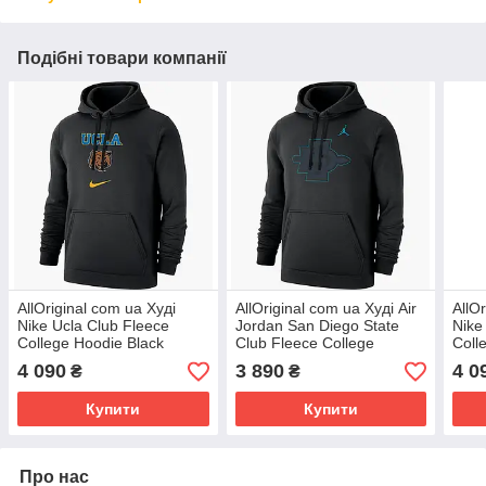
Подібні товари компанії
AllOriginal com ua Худі
AllOriginal com ua Худі Air
AllO
Nike Ucla Club Fleece
Jordan San Diego State
Nike
College Hoodie Black
Club Fleece College
Coll
M31777P738-UCL
Pullover Hoodie Black
M31
4 090
3 890
4 0
₴
₴
РОЗМІРИ ЗАПИТУЙТЕ
M31777P185-SDU
РОЗ
Купити
Купити
Про нас