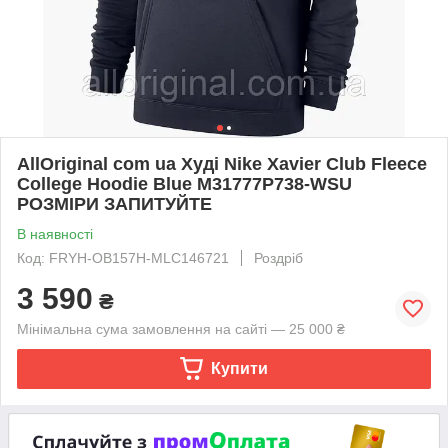
AllOriginal com ua Худі Nike Xavier Club Fleece
College Hoodie Blue M31777P738-WSU
РОЗМІРИ ЗАПИТУЙТЕ
В наявності
Код: FRYH-OB157H-MLC146721
Роздріб
3 590
₴
Мінімальна сума замовлення на сайті — 25 000 ₴
Купити