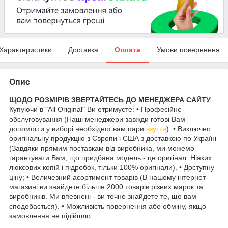
Характеристики
Доставка
Оплата
Умови повернення
Опис
ЩОДО РОЗМІРІВ ЗВЕРТАЙТЕСЬ ДО МЕНЕДЖЕРА САЙТУ
Купуючи в "All Original" Ви отримуєте: • Професійне
обслуговування (Наші менеджери завжди готові Вам
допомогти у виборі необхідної вам пари
взуття
). • Виключно
оригінальну продукцію з Європи і США з доставкою по Україні
(Завдяки прямим поставкам від виробника, ми можемо
гарантувати Вам, що придбана модель - це оригінал. Ніяких
люксових копій і підробок, тільки 100% оригінали). • Доступну
ціну; • Величезний асортимент товарів (В нашому інтернет-
магазині ви знайдете більше 2000 товарів різних марок та
виробників. Ми впевнені - ви точно знайдете те, що вам
сподобається). • Можливість повернення або обміну, якщо
замовлення не підійшло.