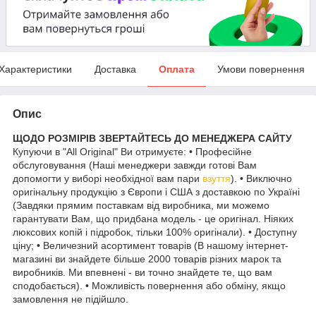
Характеристики
Доставка
Оплата
Умови повернення
Опис
ЩОДО РОЗМІРІВ ЗВЕРТАЙТЕСЬ ДО МЕНЕДЖЕРА САЙТУ
Купуючи в "All Original" Ви отримуєте: • Професійне
обслуговування (Наші менеджери завжди готові Вам
допомогти у виборі необхідної вам пари
взуття
). • Виключно
оригінальну продукцію з Європи і США з доставкою по Україні
(Завдяки прямим поставкам від виробника, ми можемо
гарантувати Вам, що придбана модель - це оригінал. Ніяких
люксових копій і підробок, тільки 100% оригінали). • Доступну
ціну; • Величезний асортимент товарів (В нашому інтернет-
магазині ви знайдете більше 2000 товарів різних марок та
виробників. Ми впевнені - ви точно знайдете те, що вам
сподобається). • Можливість повернення або обміну, якщо
замовлення не підійшло.