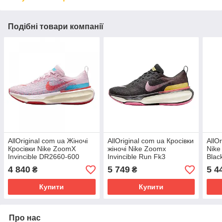
Подібні товари компанії
AllOriginal com ua Жіночі
AllOriginal com ua Кросівки
AllO
Кросівки Nike ZoomX
жіночі Nike Zoomx
Nike
Invincible DR2660-600
Invincible Run Fk3
Blac
(Оригінал) РОЗМІРИ
(DR2660-200) РОЗМІРИ
РОЗ
4 840
5 749
5 4
₴
₴
ЗАПИТУЙТЕ
ЗАПИТУЙТЕ
Купити
Купити
Про нас