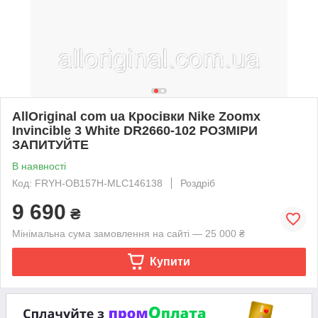
AllOriginal com ua Кросівки Nike Zoomx
Invincible 3 White DR2660-102 РОЗМІРИ
ЗАПИТУЙТЕ
В наявності
Код: FRYH-OB157H-MLC146138
Роздріб
9 690
₴
Мінімальна сума замовлення на сайті — 25 000 ₴
Купити