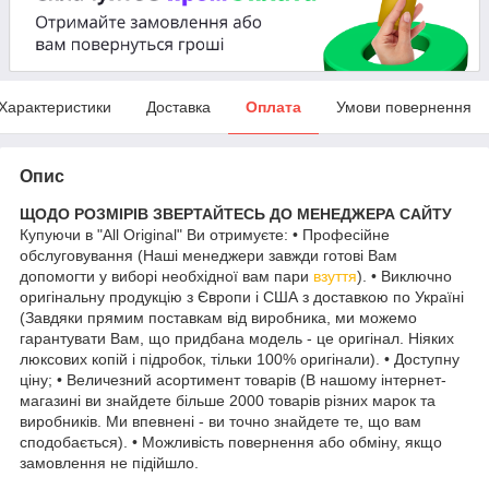
Характеристики
Доставка
Оплата
Умови повернення
Опис
ЩОДО РОЗМІРІВ ЗВЕРТАЙТЕСЬ ДО МЕНЕДЖЕРА САЙТУ
Купуючи в "All Original" Ви отримуєте: • Професійне
обслуговування (Наші менеджери завжди готові Вам
допомогти у виборі необхідної вам пари
взуття
). • Виключно
оригінальну продукцію з Європи і США з доставкою по Україні
(Завдяки прямим поставкам від виробника, ми можемо
гарантувати Вам, що придбана модель - це оригінал. Ніяких
люксових копій і підробок, тільки 100% оригінали). • Доступну
ціну; • Величезний асортимент товарів (В нашому інтернет-
магазині ви знайдете більше 2000 товарів різних марок та
виробників. Ми впевнені - ви точно знайдете те, що вам
сподобається). • Можливість повернення або обміну, якщо
замовлення не підійшло.