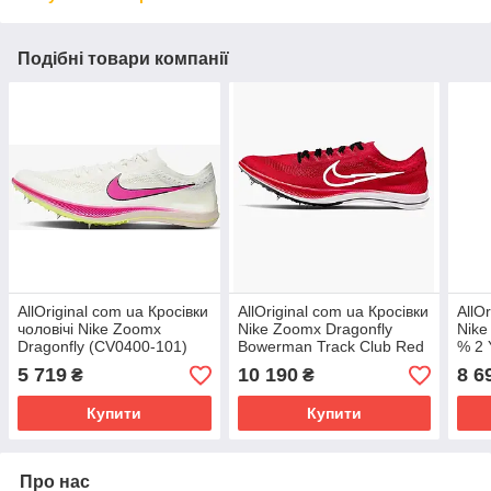
Подібні товари компанії
AllOriginal com ua Кросівки
AllOriginal com ua Кросівки
AllO
чоловічі Nike Zoomx
Nike Zoomx Dragonfly
Nike
Dragonfly (CV0400-101)
Bowerman Track Club Red
% 2 
РОЗМІРИ ЗАПИТУЙТЕ
DN4860-600 РОЗМІРИ
РОЗ
5 719
10 190
8 6
₴
₴
ЗАПИТУЙТЕ
Купити
Купити
Про нас