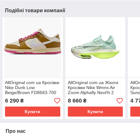
Подібні товари компанії
AllOriginal com ua Кросівки
AllOriginal com ua Жіночі
AllO
Nike Dunk Low
Кросівки Nike Wmns Air
Крос
Beige/Brown FD8683-700
Zoom Alphafly Next% 2
Sund
РОЗМІРИ ЗАПИТУЙТЕ
DV9425-300 (Оригінал)
(Ори
6 290
8 660
4 7
₴
₴
РОЗМІРИ ЗАПИТУЙТЕ
ЗАП
Купити
Купити
Про нас