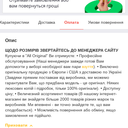
Характеристики
Доставка
Оплата
Умови повернення
Опис
ЩОДО РОЗМІРІВ ЗВЕРТАЙТЕСЬ ДО МЕНЕДЖЕРА САЙТУ
Купуючи в "All Original" Ви отримуєте: • Професійне
обслуговування (Наші менеджери завжди готові Вам
допомогти у виборі необхідної вам пари
взуття
). • Виключно
оригінальну продукцію з Європи і США з доставкою по Україні
(Завдяки прямим поставкам від виробника, ми можемо
гарантувати Вам, що придбана модель - це оригінал. Ніяких
люксових копій і підробок, тільки 100% оригінали). • Доступну
ціну; • Величезний асортимент товарів (В нашому інтернет-
магазині ви знайдете більше 2000 товарів різних марок та
виробників. Ми впевнені - ви точно знайдете те, що вам
сподобається). • Можливість повернення або обміну, якщо
замовлення не підійшло.
Приховати