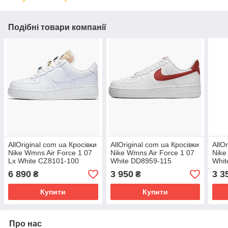
Подібні товари компанії
AllOriginal com ua Кросівки
AllOriginal com ua Кросівки
AllO
Nike Wmns Air Force 1 07
Nike Wmns Air Force 1 07
Nike
Lx White CZ8101-100
White DD8959-115
Whit
РОЗМІРИ ЗАПИТУЙТЕ
РОЗМІРИ ЗАПИТУЙТЕ
РОЗ
6 890
3 950
3 3
₴
₴
Купити
Купити
Про нас