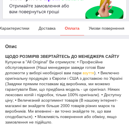
Характеристики
Доставка
Оплата
Умови повернення
Опис
ЩОДО РОЗМІРІВ ЗВЕРТАЙТЕСЬ ДО МЕНЕДЖЕРА САЙТУ
Купуючи в "All Original" Ви отримуєте: • Професійне
обслуговування (Наші менеджери завжди готові Вам
допомогти у виборі необхідної вам пари
взуття
). • Виключно
оригінальну продукцію з Європи і США з доставкою по Україні
(Завдяки прямим поставкам від виробника, ми можемо
гарантувати Вам, що придбана модель - це оригінал. Ніяких
люксових копій і підробок, тільки 100% оригінали). • Доступну
ціну; • Величезний асортимент товарів (В нашому інтернет-
магазині ви знайдете більше 2000 товарів різних марок та
виробників. Ми впевнені - ви точно знайдете те, що вам
сподобається). • Можливість повернення або обміну, якщо
замовлення не підійшло.