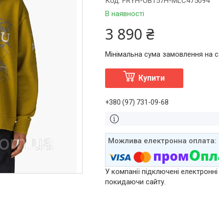
Код:
FRYH-OB157H-MLC475094
В наявності
3 890 ₴
Мінімальна сума замовлення на са
Купити
+380 (97) 731-09-68
У компанії підключені електронні
покидаючи сайту.