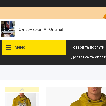
Супермаркет All Original
Меню
Товари та послуги
Доставка та оплат
Товари та послуги :
ВІДГУКИ
Ми в ТікТок :
Ми в Інстаграм :