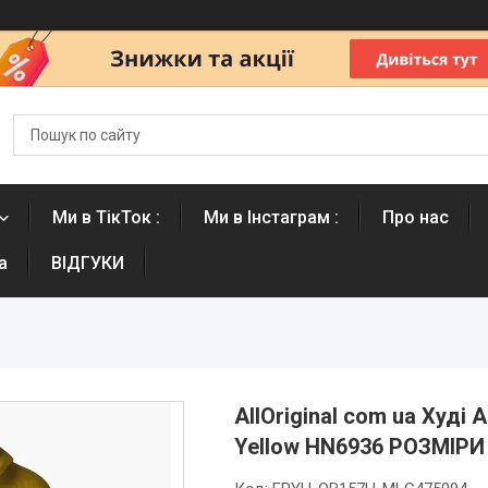
Ми в ТікТок :
Ми в Інстаграм :
Про нас
а
ВІДГУКИ
AllOriginal com ua Худі 
Yellow HN6936 РОЗМІР