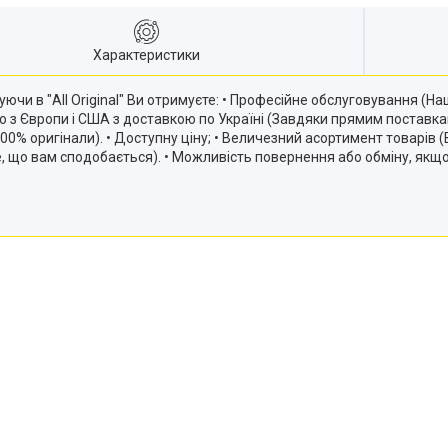
Характеристики
ючи в "All Original" Ви отримуєте: • Професійне обслуговування (
ію з Європи і США з доставкою по Україні (Завдяки прямим постав
и 100% оригінали). • Доступну ціну; • Величезний асортимент товарів
те, що вам сподобається). • Можливість повернення або обміну, якщ