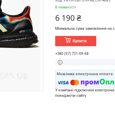
Код:
FRYH-OB157H-MLC474685
В наявності
6 190 ₴
Мінімальна сума замовлення на са
Купити
+380 (97) 731-09-68
У компанії підключені електронні
покидаючи сайту.