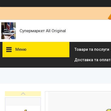
Супермаркет All Original
Меню
Товари та послуги
Доставка та оплат
Товари та послуги :
ВІДГУКИ
Ми в ТікТок :
Ми в Інстаграм :