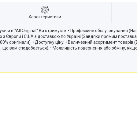
Характеристики
ючи в "All Original" Ви отримуєте: • Професійне обслуговування (
ію з Європи і США з доставкою по Україні (Завдяки прямим постав
и 100% оригінали). • Доступну ціну; • Величезний асортимент товарів
те, що вам сподобається). • Можливість повернення або обміну, якщ