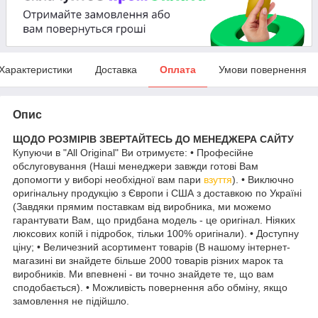
Характеристики
Доставка
Оплата
Умови повернення
Опис
ЩОДО РОЗМІРІВ ЗВЕРТАЙТЕСЬ ДО МЕНЕДЖЕРА САЙТУ
Купуючи в "All Original" Ви отримуєте: • Професійне
обслуговування (Наші менеджери завжди готові Вам
допомогти у виборі необхідної вам пари
взуття
). • Виключно
оригінальну продукцію з Європи і США з доставкою по Україні
(Завдяки прямим поставкам від виробника, ми можемо
гарантувати Вам, що придбана модель - це оригінал. Ніяких
люксових копій і підробок, тільки 100% оригінали). • Доступну
ціну; • Величезний асортимент товарів (В нашому інтернет-
магазині ви знайдете більше 2000 товарів різних марок та
виробників. Ми впевнені - ви точно знайдете те, що вам
сподобається). • Можливість повернення або обміну, якщо
замовлення не підійшло.