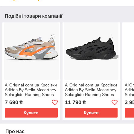
Подібні товари компанії
AllOriginal com ua Кросівки
AllOriginal com ua Кросівки
AllO
Adidas By Stella Mccartney
Adidas By Stella Mccartney
Adid
Solarglide Running Shoes
Solarglide Running Shoes
Sola
Multi Gy6097 РОЗМІРИ
Black Hq5962 РОЗМІРИ
Whi
7 690
11 790
3 9
₴
₴
ЗАПИТУЙТЕ
ЗАПИТУЙТЕ
ЗАП
Купити
Купити
Про нас