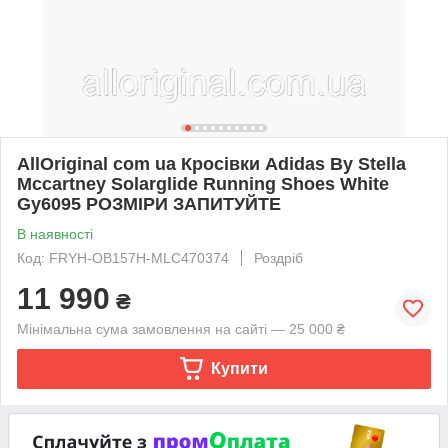
AllOriginal com ua Кросівки Adidas By Stella
Mccartney Solarglide Running Shoes White
Gy6095 РОЗМІРИ ЗАПИТУЙТЕ
В наявності
Код: FRYH-OB157H-MLC470374
Роздріб
11 990
₴
Мінімальна сума замовлення на сайті — 25 000 ₴
Купити