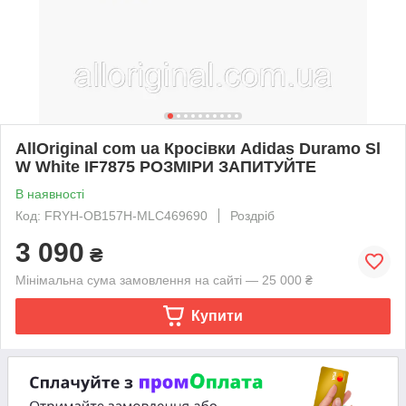
AllOriginal com ua Кросівки Adidas Duramo Sl
W White IF7875 РОЗМІРИ ЗАПИТУЙТЕ
В наявності
Код: FRYH-OB157H-MLC469690
Роздріб
3 090
₴
Мінімальна сума замовлення на сайті — 25 000 ₴
Купити