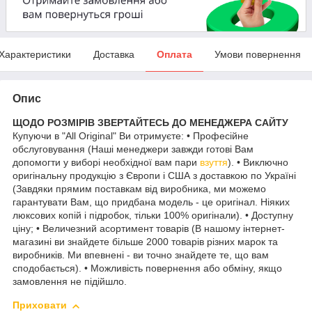
Характеристики
Доставка
Оплата
Умови повернення
Опис
ЩОДО РОЗМІРІВ ЗВЕРТАЙТЕСЬ ДО МЕНЕДЖЕРА САЙТУ
Купуючи в "All Original" Ви отримуєте: • Професійне
обслуговування (Наші менеджери завжди готові Вам
допомогти у виборі необхідної вам пари
взуття
). • Виключно
оригінальну продукцію з Європи і США з доставкою по Україні
(Завдяки прямим поставкам від виробника, ми можемо
гарантувати Вам, що придбана модель - це оригінал. Ніяких
люксових копій і підробок, тільки 100% оригінали). • Доступну
ціну; • Величезний асортимент товарів (В нашому інтернет-
магазині ви знайдете більше 2000 товарів різних марок та
виробників. Ми впевнені - ви точно знайдете те, що вам
сподобається). • Можливість повернення або обміну, якщо
замовлення не підійшло.
Приховати