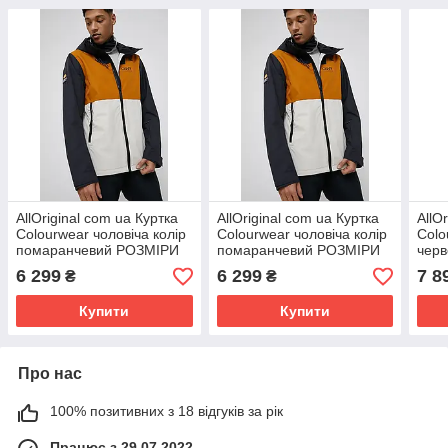
AllOriginal com ua Куртка
AllOriginal com ua Куртка
AllO
Colourwear чоловіча колір
Colourwear чоловіча колір
Colo
помаранчевий РОЗМІРИ
помаранчевий РОЗМІРИ
чер
ЗАПИТУЙТЕ
ЗАПИТУЙТЕ
ЗАП
6 299
6 299
7 8
₴
₴
Купити
Купити
Про нас
100% позитивних з 18 відгуків за рік
Працює з 29.07.2022