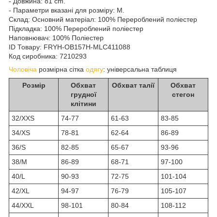
- Довжина: 81 cm.
- Параметри вказані для розміру: M.
Склад:
Основний матеріал: 100% Перероблений поліестер
Підкладка: 100% Перероблений поліестер
Наповнювач: 100% Поліестер
ID Товару: FRYH-OB157H-MLC411088
Код сиробника: 7210293
Чоловіча
розмірна сітка
одягу
: універсальна таблиця
Розмір
Обхват
Обхват талії
Обхват
грудної
стегон
клітини
32/XXS
74-77
61-63
83-85
34/XS
78-81
62-64
86-89
36/S
82-85
65-67
93-96
38/M
86-89
68-71
97-100
40/L
90-93
72-75
101-104
42/XL
94-97
76-79
105-107
44/XXL
98-101
80-84
108-112