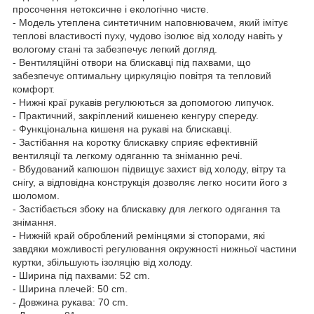
просочення нетоксичне і екологічно чисте.
- Модель утеплена синтетичним наповнювачем, який імітує
теплові властивості пуху, чудово ізолює від холоду навіть у
вологому стані та забезпечує легкий догляд.
- Вентиляційні отвори на блискавці під пахвами, що
забезпечує оптимальну циркуляцію повітря та тепловий
комфорт.
- Нижні краї рукавів регулюються за допомогою липучок.
- Практичний, закріплений кишенею кенгуру спереду.
- Функціональна кишеня на рукаві на блискавці.
- Застібання на коротку блискавку сприяє ефективній
вентиляції та легкому одяганню та зніманню речі.
- Вбудований капюшон підвищує захист від холоду, вітру та
снігу, а відповідна конструкція дозволяє легко носити його з
шоломом.
- Застібається збоку на блискавку для легкого одягання та
знімання.
- Нижній край оброблений ремінцями зі стопорами, які
завдяки можливості регулювання окружності нижньої частини
куртки, збільшують ізоляцію від холоду.
- Ширина під пахвами: 52 cm.
- Ширина плечей: 50 cm.
- Довжина рукава: 70 cm.