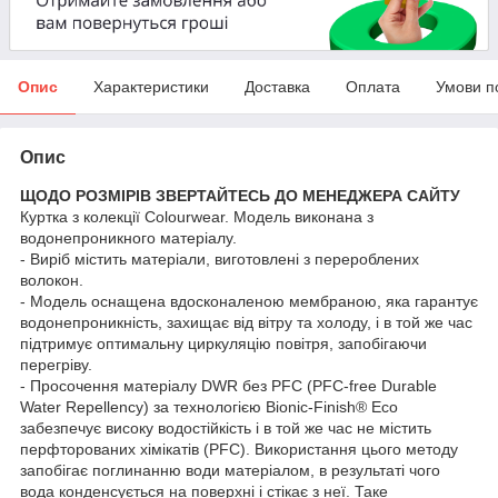
Опис
Характеристики
Доставка
Оплата
Умови п
Опис
ЩОДО РОЗМІРІВ ЗВЕРТАЙТЕСЬ ДО МЕНЕДЖЕРА САЙТУ
Куртка з колекції Colourwear. Модель виконана з
водонепроникного матеріалу.
- Виріб містить матеріали, виготовлені з перероблених
волокон.
- Модель оснащена вдосконаленою мембраною, яка гарантує
водонепроникність, захищає від вітру та холоду, і в той же час
підтримує оптимальну циркуляцію повітря, запобігаючи
перегріву.
- Просочення матеріалу DWR без PFC (PFC-free Durable
Water Repellency) за технологією Bionic-Finish® Eco
забезпечує високу водостійкість і в той же час не містить
перфторованих хімікатів (PFC). Використання цього методу
запобігає поглинанню води матеріалом, в результаті чого
вода конденсується на поверхні і стікає з неї. Таке