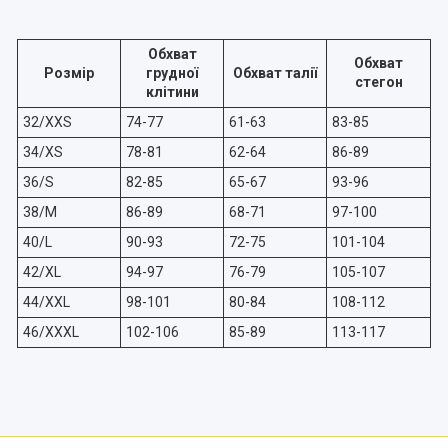
Обхват
Обхват
Розмір
грудної
Обхват талії
стегон
клітини
32/XXS
74-77
61-63
83-85
34/XS
78-81
62-64
86-89
36/S
82-85
65-67
93-96
38/M
86-89
68-71
97-100
40/L
90-93
72-75
101-104
42/XL
94-97
76-79
105-107
44/XXL
98-101
80-84
108-112
46/XXXL
102-106
85-89
113-117