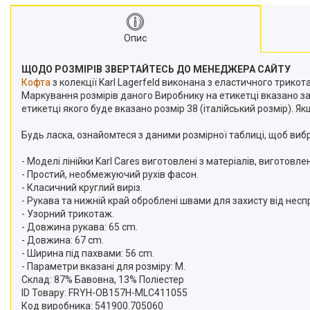
Опис
ЩОДО РОЗМІРІВ ЗВЕРТАЙТЕСЬ ДО МЕНЕДЖЕРА САЙТУ
Кофта
з колекції Karl Lagerfeld виконана з еластичного трик
Маркування розмірів даного Виробнику на етикетці вказано за 
етикетці якого буде вказано розмір 38 (італійський розмір). Як
Будь ласка, ознайомтеся з даними розмірної таблиці, щоб виб
- Моделі лінійки Karl Cares виготовлені з матеріалів, виготовл
- Простий, необмежуючий рухів фасон.
- Класичний круглий виріз.
- Рукава та нижній край оброблені швами для захисту від нес
- Узорний трикотаж.
- Довжина рукава: 65 cm.
- Довжина: 67 cm.
- Ширина під пахвами: 56 cm.
- Параметри вказані для розміру: M.
Склад:
87% Бавовна, 13% Поліестер
ID Товару: FRYH-OB157H-MLC411055
Код виробника: 541900.705060