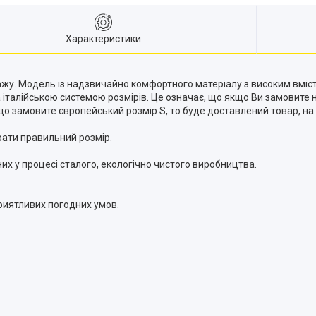
Характеристики
отажу. Модель із надзвичайно комфортного матеріалу з високим вміс
італійською системою розмірів. Це означає, що якщо Ви замовите н
що замовите європейський розмір S, то буде доставлений товар, на е
рати правильний розмір.
ених у процесі сталого, екологічно чистого виробництва.
приятливих погодних умов.