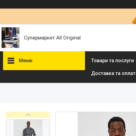
Супермаркет All Original
Меню
Товари та послуги
Доставка та оплат
Товари та послуги :
ВІДГУКИ
Ми в ТікТок :
Ми в Інстаграм :