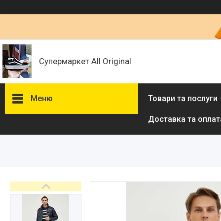
Супермаркет All Original
Меню
Товари та послуги
Доставка та оплат
Товари та послуги :
ВІДГУКИ
Ми в ТікТок :
Ми в Інстаграм :