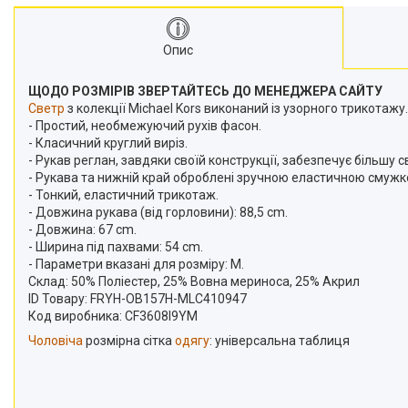
Опис
ЩОДО РОЗМІРІВ ЗВЕРТАЙТЕСЬ ДО МЕНЕДЖЕРА САЙТУ
Светр
з колекції Michael Kors виконаний із узорного трикотаж
- Простий, необмежуючий рухів фасон.
- Класичний круглий виріз.
- Рукав реглан, завдяки своїй конструкції, забезпечує більшу с
- Рукава та нижній край оброблені зручною еластичною смужк
- Тонкий, еластичний трикотаж.
- Довжина рукава (від горловини): 88,5 cm.
- Довжина: 67 cm.
- Ширина під пахвами: 54 cm.
- Параметри вказані для розміру: M.
Склад:
50% Поліестер, 25% Вовна мериноса, 25% Акрил
ID Товару: FRYH-OB157H-MLC410947
Код виробника: CF3608I9YM
Чоловіча
розмірна сітка
одягу
: універсальна таблиця