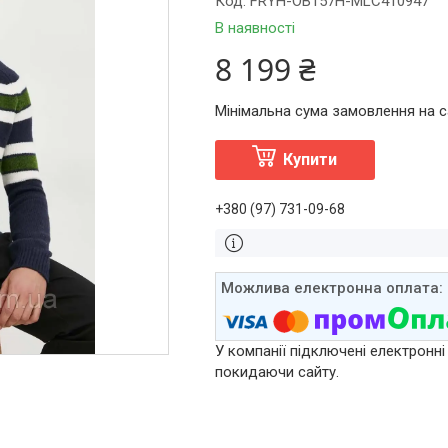
Код:
FRYH-OB157H-MLC410947
В наявності
8 199 ₴
Мінімальна сума замовлення на са
Купити
+380 (97) 731-09-68
У компанії підключені електронні
покидаючи сайту.