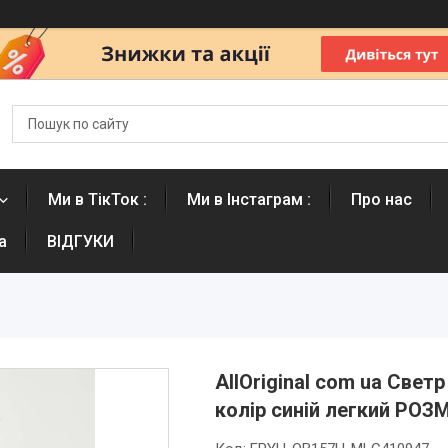
Ми в ТікТок :
Ми в Інстаграм :
Про нас
а
ВІДГУКИ
AllOriginal com ua Свет
колір синій легкий РО