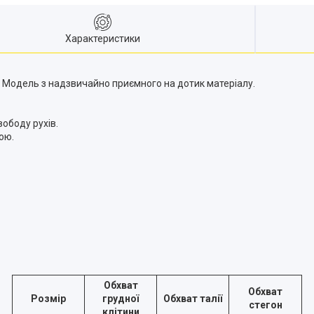
Характеристики
у. Модель з надзвичайно приємного на дотик матеріалу.
вободу рухів.
ою.
Обхват
Обхват
Розмір
грудної
Обхват талії
стегон
клітини