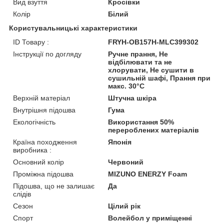
Вид взуття
Кросівки
Колір
Білий
Користувальницькі характеристики
ID Товару :
FRYH-OB157H-MLC399302
Інструкції по догляду
Ручне прання, Не
відбілювати та не
хлорувати, Не сушити в
сушильній шафі, Прання при
макс. 30°C
Верхній матеріал
Штучна шкіра
Внутрішня підошва
Гума
Екологічність
Використання 50%
перероблених матеріалів
Країна походження
Японія
виробника :
Основний колір
Червоний
Проміжна підошва
MIZUNO ENERZY Foam
Підошва, що не залишає
Да
слідів
Сезон
Цілий рік
Спорт
Волейбол у приміщенні