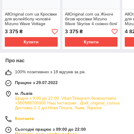
AllOriginal com ua Кросівки
AllOriginal com ua Жіночі
AllO
для волейболу чоловічі
бігові кросівки Mizuno
для 
Mizuno Wave Voltage
Wave Skyrise 4 сніжно-білі/
Miz
radiant red/white/carrot curl
сині/кораловий риф
radia
3 375
3 375
4 8
₴
₴
РОЗМІРИ
РОЗМІРИ
Купити
Купити
Про нас
100% позитивних з 18 відгуків за рік
Працює з 29.07.2022
м. Львів
Щодня з 9:00 до 22:00. Viber/Telegram безкоштовно:
+380988705906 Наш Інстаграм : @all_original_comua
Доставка 1-2 дні Нова Пошта, Львів, Україна
Контакти
Сьогодні працює з 09:00 до 22:00