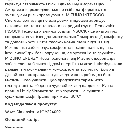
гарантує стабільність і більш динамічну амортизацію.
Амортизація розподіляється по всій платформі взуття,
зменшуючи ризик травмування. MIZUNO INTERCOOL
Система вентиляції по всій довжині підошви зменшує
накопичення тепла та вологи всередині взуття. Removable
INSOCK Технологія знімної устілки INSOCK - це анатомічно
сформована устілка для максимальної амортизації, комфорту
та довговічності. U4icX Удосконалена легка підошва від
Mizuno, яка забезпечує комфортне носіння навіть під час
інтенсивної гри без напруження, амортизацію та зручність.
MIZUNO ENERZY Нова технологія від Mizuno створена для
забезпечення більшої віддачі енергії та м'якості, ніж будь-коли
раніше, з максимальним комфортом та зручністю. Догляд
Дізнайтеся, як правильно доглядати за виробом, як його
чистити і чого уникати, щоб продовжити термін його
експлуатації та зберегти чудовий вигляд на довше. Ручне
прання Не відбілювати та не хлорувати Не сушити в
сушильній шафі Прання при макс. 30°C"
Код моделі/код продукту:
Wave Dimension V1GA224002
Основний колір:
Червоний