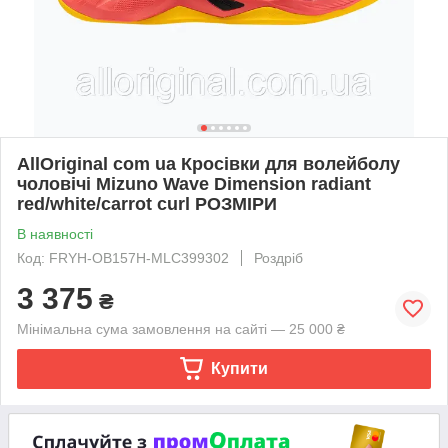
AllOriginal com ua Кросівки для волейболу
чоловічі Mizuno Wave Dimension radiant
red/white/carrot curl РОЗМІРИ
В наявності
Код: FRYH-OB157H-MLC399302
Роздріб
3 375
₴
Мінімальна сума замовлення на сайті — 25 000 ₴
Купити