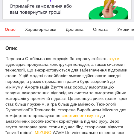
Опис
Характеристики
Доставка
Оплата
Умови п
Опис
Переваги Стабільна конструкція За хорошу стійкість
взуття
відповідає продумана конструкція колодки, а також системи і
технології, що використовуються для забезпечення підтримки
стопи. У цій моделі волейболіст зможе здійснювати швидкі
переходи, а ризик отримання травми буде зведений до
мінімуму. Амортизація Взуття має хорошу амортизацію
завдяки використанню відповідних систем та амортизаційних
матеріалів у проміжній підошві. Це зменшує ризик травм, крок
стає більш пружним, а гра більш динамічною. Технології
DynamotionFit Технологія, створена Виробником Mizzuno для
комфортного припасування
спортивного взуття
до
анатомічних особливостей користувача під час руху. Верх
взуття повторює рухи стопи під час бігу, створюючи відчуття
"другої шкіри".
MIZUNO
WAVE Це універсальне рішення, яке